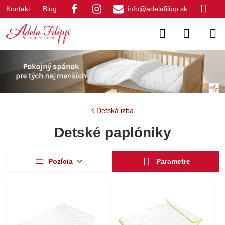
Kontakt
Blog
info@adelafilipp.sk
Detská izba
Detské paplóniky
Pozícia
Parametre