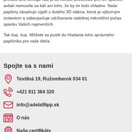
avšak nemusíte sa báť ani toho, že by im bolo chladno. Naše
paplóny obsahujú výplň z dutého 3D vlákna, ktoré je výborným
izolantom a zabezpečuje udržiavanie stabilnej mikroklími počas
spánku Vašich najmenších.
Tak šup, šup. Môžete sa pustiť do hľadania toho správneho
paplónika pre vaše dieťa.
Spojte sa s nami
Textilná 19, Ružomberok 034 01
+421 911 364 320
info​@adelafilipp​.sk
O nás
Naše certifikáty