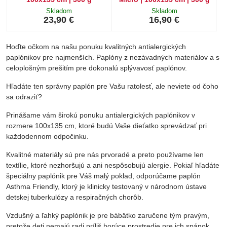
Skladom
Skladom
23,90 €
16,90 €
Hoďte očkom na našu ponuku kvalitných antialergických
paplónikov pre najmenších. Paplóny z nezávadných materiálov a s
celoplošným prešitím pre dokonalú splývavosť paplónov.
Hľadáte ten správny paplón pre Vašu ratolesť, ale neviete od čoho
sa odraziť?
Prinášame vám širokú ponuku antialergických paplónikov v
rozmere 100x135 cm, ktoré budú Vaše dieťatko sprevádzať pri
každodennom odpočinku.
Kvalitné materiály sú pre nás prvoradé a preto používame len
textílie, ktoré nezhoršujú a ani nespôsobujú alergie. Pokiaľ hľadáte
špeciálny paplónik pre Váš malý poklad, odporúčame paplón
Asthma Friendly, ktorý je klinicky testovaný v národnom ústave
detskej tuberkulózy a respiračných chorôb.
Vzdušný a ľahký paplónik je pre bábätko zaručene tým pravým,
pretože deti nemajú radi príliš horúce prostredie pre ich spánok,