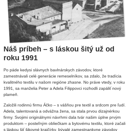
Náš príbeh – s láskou šitý už od
roku 1991
Po páde kedysi slávnych bavlnárskych závodov, ktoré
zamestnávali celé generácie remeselníkov, sa zdalo, že tradícia
kvalitného textilu v našom regióne zhasne. No práve vtedy, v roku
1991, sa manželia Peter a Adela Filippovci rozhodli zapáliť nový
plameň.
Založili rodinnú firmu Áčko – s vášňou pre textil a srdcom pre ľudí.
Adela, talentovaná a odvážna žena, sa stala prvou dizajnérkou
firmy. Svojimi originálnymi návrhmi dala tvár našim úplne prvým
produktom – posteľným obliečkam a bytovému textilu, ktoré začali
s láskou šiť šikovné krajčírky, bývalé zamestnankyne závodov