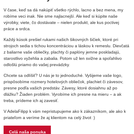
V čase, keď sa dá nakúpiť všetko rýchlo, lacno a bez mena, my
robíme veci inak. Nie sme najlacnejší. Ale keď si kúpite naše
výrobky, viete, čo dostávate – nielen produkt, ale kus poctivej
práce a srdca.
Každý kúsok prešiel rukami našich šikovných šičiek, ktoré pri
strojoch sedia s tichou koncentráciou a láskou k remeslu. Dievčatá
z baliarne vaše obliečky, plachty či paplóny jemne poskladajú,
starostlivo vyžehlia a zabalia. Potom už len svižne a spoľahlivo
odlošlú priamo do vašej prevádzky.
Chcete sa odlíšiť? U nás je to jednoduché. Vyšijeme vaše logo,
prispôsobíme rozmery hotelových obliečok, plachiet či závesov,
presne podľa vašich predstáv. Závesy, ktoré dosiahnu až po
dlážku? Žiaden problém. Vyrobíme ich presne na mieru – a ak
treba, prídeme ich aj zavesiť.
V AdelaFilipp k vám nepristupujeme ako k zákazníkom, ale ako k
priateľom a veríme že aj klientom na celý život :)
Celá naša ponuka