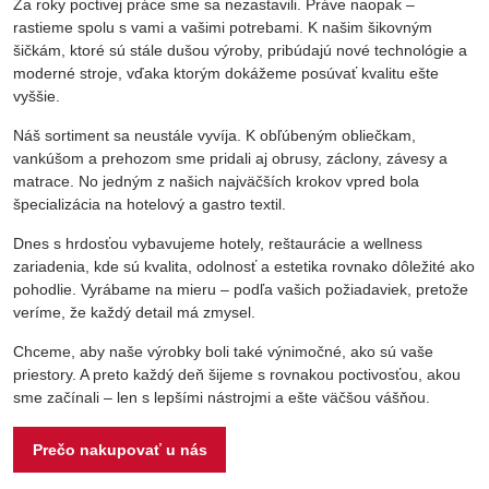
Za roky poctivej práce sme sa nezastavili. Práve naopak –
rastieme spolu s vami a vašimi potrebami. K našim šikovným
šičkám, ktoré sú stále dušou výroby, pribúdajú nové technológie a
moderné stroje, vďaka ktorým dokážeme posúvať kvalitu ešte
vyššie.
Náš sortiment sa neustále vyvíja. K obľúbeným obliečkam,
vankúšom a prehozom sme pridali aj obrusy, záclony, závesy a
matrace. No jedným z našich najväčších krokov vpred bola
špecializácia na hotelový a gastro textil.
Dnes s hrdosťou vybavujeme hotely, reštaurácie a wellness
zariadenia, kde sú kvalita, odolnosť a estetika rovnako dôležité ako
pohodlie. Vyrábame na mieru – podľa vašich požiadaviek, pretože
veríme, že každý detail má zmysel.
Chceme, aby naše výrobky boli také výnimočné, ako sú vaše
priestory. A preto každý deň šijeme s rovnakou poctivosťou, akou
sme začínali – len s lepšími nástrojmi a ešte väčšou vášňou.
Prečo nakupovať u nás