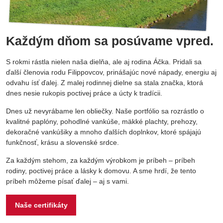
Každým dňom sa posúvame vpred.
S rokmi rástla nielen naša dielňa, ale aj rodina Áčka. Pridali sa
ďalší členovia rodu Filippovcov, prinášajúc nové nápady, energiu aj
odvahu ísť ďalej. Z malej rodinnej dielne sa stala značka, ktorá
dnes nesie rukopis poctivej práce a úcty k tradícii.
Dnes už nevyrábame len obliečky. Naše portfólio sa rozrástlo o
kvalitné paplóny, pohodlné vankúše, mäkké plachty, prehozy,
dekoračné vankúšiky a mnoho ďalších doplnkov, ktoré spájajú
funkčnosť, krásu a slovenské srdce.
Za každým stehom, za každým výrobkom je príbeh – príbeh
rodiny, poctivej práce a lásky k domovu. A sme hrdí, že tento
príbeh môžeme písať ďalej – aj s vami.
Naše certifikáty