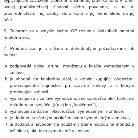
vyplývajúcim záväzkom alebo pri obchodnej praktike koná v rámci
svojej podnikateľskej činnosti alebo povolania, a to aj
prostredníctvom inej osoby, ktorá koná v jej mene alebo na jej
účet.
6, Tovarom sa v zmysle týchto OP rozumie akákoľvek hmotná
hnuteľná vec.
7, Predaná vec je v súlade s dohodnutými požiadavkami, ak
najmä:
zodpovedá opisu, druhu, množstvu a kvalite vymedzeným v
zmluve,
je vhodná na konkrétny účel, s ktorým kupujúci oboznámil
predávajúceho najneskôr pri uzavretí zmluvy a s ktorým
predávajúci súhlasil,
vyznačuje sa v zmluve vymedzenou schopnosťou plniť funkcie s
ohľadom na svoj účel (ďalej len „funkčnosť"),
vyznačuje sa ďalšími vlastnosťami vymedzenými v zmluve,
je dodaná so všetkým príslušenstvom vymedzeným v zmluve,
je dodaná s návodom na použitie vrátane návodu na montáž a
inštaláciu, ako bolo vymedzené v zmluve.