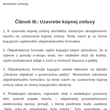
stranami zmluvy.
Článok III.: Uzavretie kúpnej zmluvy
1, K uzavretiu kúpnej zmluvy dochádza záväzným akceptovaním
návrhu na uzatvorenie kúpnej zmluvy. Tento návrh je vo forme
kupujúcim vyplneného objednávkového formulára.
2, Objednávkový formulár vyplní kupujúci takým spôsobom, že si
vyberie z ponuky e-shopu tovar, ten následne vloží do košíka,
vyplní požadované údaje a zvolí si možnosť dopravy a platby.
3, Objednávkový formulár kupujúci odošle kliknutím na tlačidlo
„Záväzne objednať s povinnosťou platby". Momentom odoslania
objednávkového formuláru sa tento návrh na uzatvorenie kúpnej
zmluvy stáva zo strany kupujúceho záväzný.
4, Predávajúci obratom, najneskôr však v nasledujúci pracovný
deň, potvrdí prijatie návrhu – objednávky prostredníctvom
elektronickej správy (email), v ktorej predmete bude uvedené
„Vaša acko.sk objednávka bola prijatá." Toto potvrdenie sa