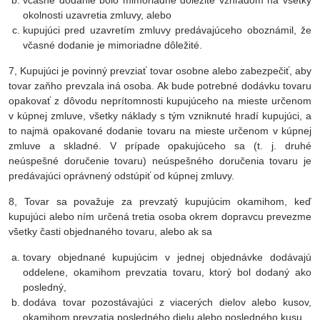
včasné dodanie bolo mimoriadne dôležité vzhľadom na všetky
okolnosti uzavretia zmluvy, alebo
kupujúci pred uzavretím zmluvy predávajúceho oboznámil, že
včasné dodanie je mimoriadne dôležité.
7, Kupujúci je povinný prevziať tovar osobne alebo zabezpečiť, aby
tovar zaňho prevzala iná osoba. Ak bude potrebné dodávku tovaru
opakovať z dôvodu neprítomnosti kupujúceho na mieste určenom
v kúpnej zmluve, všetky náklady s tým vzniknuté hradí kupujúci, a
to najmä opakované dodanie tovaru na mieste určenom v kúpnej
zmluve a skladné. V prípade opakujúceho sa (t. j. druhé
neúspešné doručenie tovaru) neúspešného doručenia tovaru je
predávajúci oprávnený odstúpiť od kúpnej zmluvy.
8, Tovar sa považuje za prevzatý kupujúcim okamihom, keď
kupujúci alebo ním určená tretia osoba okrem dopravcu prevezme
všetky časti objednaného tovaru, alebo ak sa
tovary objednané kupujúcim v jednej objednávke dodávajú
oddelene, okamihom prevzatia tovaru, ktorý bol dodaný ako
posledný,
dodáva tovar pozostávajúci z viacerých dielov alebo kusov,
okamihom prevzatia posledného dielu alebo posledného kusu,