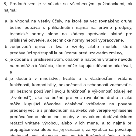
8, Predaná vec je v súlade so všeobecnými požiadavkami, ak
najmä:
je vhodná na všetky účely, na ktoré sa vec rovnakého druhu
bežne používa s prihliadnutím najmä na právne predpisy,
technické normy alebo na kódexy správania platné pre
príslušné odvetvie, ak technické normy neboli vypracované,
zodpovedá opisu a kvalite vzorky alebo modelu, ktoré
predávajúci sprístupnil kupujúcemu pred uzavretím zmluvy,
je dodaná s príslušenstvom, obalom a návodmi vrátane návodu
na montáž a inštaláciu, ktoré môže kupujúci dôvodne očakávať,
a
je dodaná v množstve, kvalite a s vlastnosťami vrátane
funkčnosti, kompatibility, bezpečnosti a schopnosti zachovať si
pri bežnom používaní svoju funkčnosť a výkonnosť (ďalej len
„životnosť"), aké sú bežné pre vec rovnakého druhu a aké
môže kupujúci dôvodne očakávať vzhľadom na povahu
predanej veci a s prihliadnutím na akékoľvek verejné vyhlásenie
predávajúceho alebo inej osoby v rovnakom dodávateľskom
reťazci vrátane výrobcu, alebo v ich mene, a to najmä pri
propagácii veci alebo na jej označení; za výrobcu sa považuje
zhotoviteľ veci, dovozca veci na trh Európskej únie z tretej