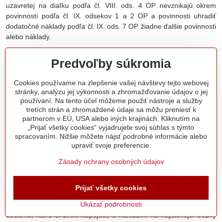
uzavretej na diaľku podľa čl. VIII. ods. 4 OP nevznikajú okrem
povinností podľa čl. IX. odsekov 1 a 2 OP a povinnosti uhradiť
dodatočné náklady podľa čl. IX. ods. 7 OP žiadne ďalšie povinnosti
alebo náklady.
5, Predávajúci je povinný do 14 dní odo dňa doručenia oznámenia
Predvoľby súkromia
o odstúpení od zmluvy vrátiť kupujúcemu všetky platby, ktoré od
neho prijal na základe alebo v súvislosti so zmluvou uzavretou na
Cookies používame na zlepšenie vašej návštevy tejto webovej
diaľku vrátane nákladov na dopravu, dodanie, poštovné a iných
stránky, analýzu jej výkonnosti a zhromažďovanie údajov o jej
nákladov a poplatkov.
používaní. Na tento účel môžeme použiť nástroje a služby
tretích strán a zhromaždené údaje sa môžu preniesť k
6, Predávajúci je povinný vrátiť kupujúcemu všetky platby podľa
partnerom v EÚ, USA alebo iných krajinách. Kliknutím na
predchádzajúceho odseku v rozsahu zodpovedajúcom odstúpeniu
„Prijať všetky cookies“ vyjadrujete svoj súhlas s týmto
od zmluvy, ak kupujúci neodstúpil od celej zmluvy uzavretej na
spracovaním. Nižšie môžete nájsť podrobné informácie alebo
diaľku. Predávajúci nemôže účtovať kupujúcemu dodatočné
upraviť svoje preferencie.
náklady za dopravu, dodanie, poštovné a iné náklady a poplatky.
Zásady ochrany osobných údajov
7, Predávajúci nie je povinný uhradiť kupujúcemu dodatočné
náklady, ak si kupujúci výslovne zvolil iný spôsob dodania, ako je
Prijať všetky cookies
najlacnejší bežný spôsob dodania ponúkaný predávajúcim.
Ukázať podrobnosti
Dodatočnými nákladmi sa rozumie rozdiel medzi nákladmi na
dodanie, ktoré si zvolil kupujúci, a nákladmi na najlacnejší bežný