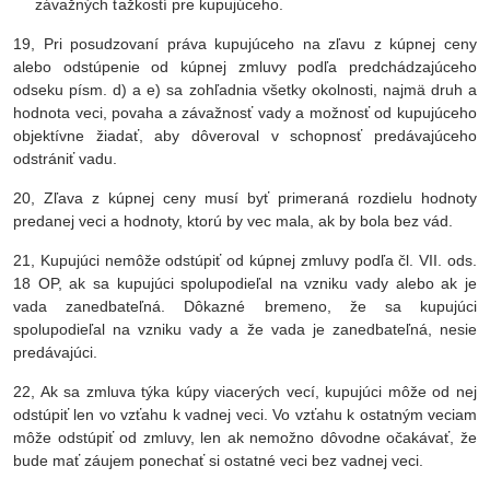
závažných ťažkostí pre kupujúceho.
19, Pri posudzovaní práva kupujúceho na zľavu z kúpnej ceny
alebo odstúpenie od kúpnej zmluvy podľa predchádzajúceho
odseku písm. d) a e) sa zohľadnia všetky okolnosti, najmä druh a
hodnota veci, povaha a závažnosť vady a možnosť od kupujúceho
objektívne žiadať, aby dôveroval v schopnosť predávajúceho
odstrániť vadu.
20, Zľava z kúpnej ceny musí byť primeraná rozdielu hodnoty
predanej veci a hodnoty, ktorú by vec mala, ak by bola bez vád.
21, Kupujúci nemôže odstúpiť od kúpnej zmluvy podľa čl. VII. ods.
18 OP, ak sa kupujúci spolupodieľal na vzniku vady alebo ak je
vada zanedbateľná. Dôkazné bremeno, že sa kupujúci
spolupodieľal na vzniku vady a že vada je zanedbateľná, nesie
predávajúci.
22, Ak sa zmluva týka kúpy viacerých vecí, kupujúci môže od nej
odstúpiť len vo vzťahu k vadnej veci. Vo vzťahu k ostatným veciam
môže odstúpiť od zmluvy, len ak nemožno dôvodne očakávať, že
bude mať záujem ponechať si ostatné veci bez vadnej veci.