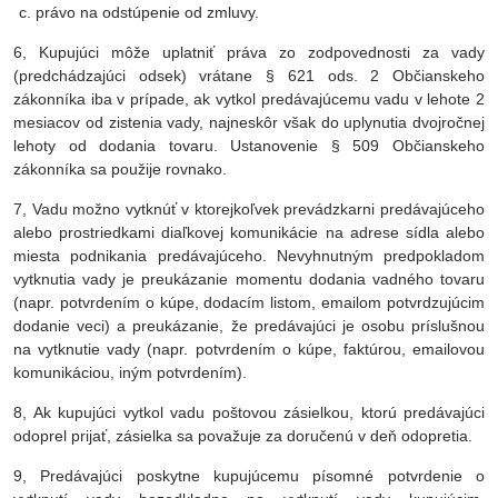
právo na odstúpenie od zmluvy.
6, Kupujúci môže uplatniť práva zo zodpovednosti za vady
(predchádzajúci odsek) vrátane § 621 ods. 2 Občianskeho
zákonníka iba v prípade, ak vytkol predávajúcemu vadu v lehote 2
mesiacov od zistenia vady, najneskôr však do uplynutia dvojročnej
lehoty od dodania tovaru. Ustanovenie § 509 Občianskeho
zákonníka sa použije rovnako.
7, Vadu možno vytknúť v ktorejkoľvek prevádzkarni predávajúceho
alebo prostriedkami diaľkovej komunikácie na adrese sídla alebo
miesta podnikania predávajúceho. Nevyhnutným predpokladom
vytknutia vady je preukázanie momentu dodania vadného tovaru
(napr. potvrdením o kúpe, dodacím listom, emailom potvrdzujúcim
dodanie veci) a preukázanie, že predávajúci je osobu príslušnou
na vytknutie vady (napr. potvrdením o kúpe, faktúrou, emailovou
komunikáciou, iným potvrdením).
8, Ak kupujúci vytkol vadu poštovou zásielkou, ktorú predávajúci
odoprel prijať, zásielka sa považuje za doručenú v deň odopretia.
9, Predávajúci poskytne kupujúcemu písomné potvrdenie o