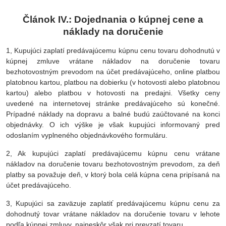
Článok IV.: Dojednania o kúpnej cene a
náklady na doručenie
1, Kupujúci zaplatí predávajúcemu kúpnu cenu tovaru dohodnutú v
kúpnej zmluve vrátane nákladov na doručenie tovaru
bezhotovostným prevodom na účet predávajúceho, online platbou
platobnou kartou, platbou na dobierku (v hotovosti alebo platobnou
kartou) alebo platbou v hotovosti na predajni. Všetky ceny
uvedené na internetovej stránke predávajúceho sú konečné.
Prípadné náklady na dopravu a balné budú zaúčtované na konci
objednávky. O ich výške je však kupujúci informovaný pred
odoslaním vyplneného objednávkového formuláru.
2, Ak kupujúci zaplatí predávajúcemu kúpnu cenu vrátane
nákladov na doručenie tovaru bezhotovostným prevodom, za deň
platby sa považuje deň, v ktorý bola celá kúpna cena pripísaná na
účet predávajúceho.
3, Kupujúci sa zaväzuje zaplatiť predávajúcemu kúpnu cenu za
dohodnutý tovar vrátane nákladov na doručenie tovaru v lehote
podľa kúpnej zmluvy, najneskôr však pri prevzatí tovaru.