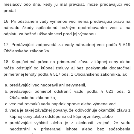
mesiacov odo dňa, kedy ju mal prevziať, môže predávajúci vec
predať.
16, Pri odstránení vady výmenou veci nemá predávajúci právo na
náhradu škody spôsobenú bežným opotrebovaním veci a na
odplatu za bežné užívanie veci pred jej výmenou.
17, Predávajúci zodpovedá za vady náhradnej veci podľa § 619
Občianskeho zákonníka.
18, Kupujúci má právo na primeranú zľavu z kúpnej ceny alebo
môže odstúpiť od kúpnej zmluvy aj bez poskytnutia dodatočnej
primeranej lehoty podľa § 517 ods. 1 Občianskeho zákonníka, ak
predávajúci vec neopravil ani nevymenil,
predávajúci odmietol odstrániť vadu podľa § 623 ods. 2
Občianskeho zákonníka,
vec má rovnakú vadu napriek oprave alebo výmene veci,
vada je takej závažnej povahy, že odôvodňuje okamžitú zľavu z
kúpnej ceny alebo odstúpenie od kúpnej zmluvy, alebo
predávajúci vyhlásil alebo je z okolností zrejmé, že vadu
neodstráni v primeranej lehote alebo bez spôsobenia