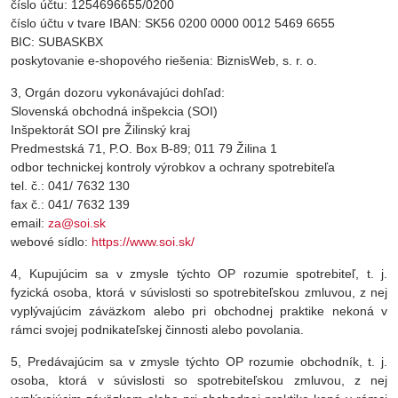
číslo účtu: 1254696655/0200
číslo účtu v tvare IBAN: SK56 0200 0000 0012 5469 6655
BIC: SUBASKBX
poskytovanie e-shopového riešenia: BiznisWeb, s. r. o.
3, Orgán dozoru vykonávajúci dohľad:
Slovenská obchodná inšpekcia (SOI)
Inšpektorát SOI pre Žilinský kraj
Predmestská 71, P.O. Box B-89; 011 79 Žilina 1
odbor technickej kontroly výrobkov a ochrany spotrebiteľa
tel. č.: 041/ 7632 130
fax č.: 041/ 7632 139
email:
za@soi.sk
webové sídlo:
https://www.soi.sk/
4, Kupujúcim sa v zmysle týchto OP rozumie spotrebiteľ, t. j.
fyzická osoba, ktorá v súvislosti so spotrebiteľskou zmluvou, z nej
vyplývajúcim záväzkom alebo pri obchodnej praktike nekoná v
rámci svojej podnikateľskej činnosti alebo povolania.
5, Predávajúcim sa v zmysle týchto OP rozumie obchodník, t. j.
osoba, ktorá v súvislosti so spotrebiteľskou zmluvou, z nej