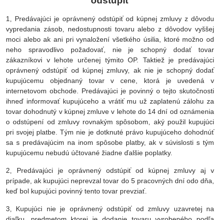
odstúpiť
1, Predávajúci je oprávnený odstúpiť od kúpnej zmluvy z dôvodu
vypredania zásob, nedostupnosti tovaru alebo z dôvodov vyššej
moci alebo ak ani pri vynaložení všetkého úsilia, ktoré možno od
neho spravodlivo požadovať, nie je schopný dodať tovar
zákazníkovi v lehote určenej týmito OP. Taktiež je predávajúci
oprávnený odstúpiť od kúpnej zmluvy, ak nie je schopný dodať
kupujúcemu objednaný tovar v cene, ktorá je uvedená v
internetovom obchode. Predávajúci je povinný o tejto skutočnosti
ihneď informovať kupujúceho a vrátiť mu už zaplatenú zálohu za
tovar dohodnutý v kúpnej zmluve v lehote do 14 dní od oznámenia
o odstúpení od zmluvy rovnakým spôsobom, aký použil kupujúci
pri svojej platbe. Tým nie je dotknuté právo kupujúceho dohodnúť
sa s predávajúcim na inom spôsobe platby, ak v súvislosti s tým
kupujúcemu nebudú účtované žiadne ďalšie poplatky.
2, Predávajúci je oprávnený odstúpiť od kúpnej zmluvy aj v
prípade, ak kupujúci neprevzal tovar do 5 pracovných dní odo dňa,
keď bol kupujúci povinný tento tovar prevziať.
3, Kupujúci nie je oprávnený odstúpiť od zmluvy uzavretej na
diaľku, predmetom ktorej je dodanie tovaru vyrobeného podľa