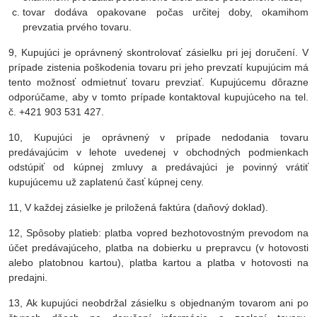
tovar dodáva opakovane počas určitej doby, okamihom
prevzatia prvého tovaru.
9, Kupujúci je oprávnený skontrolovať zásielku pri jej doručení. V
prípade zistenia poškodenia tovaru pri jeho prevzatí kupujúcim má
tento možnosť odmietnuť tovaru prevziať. Kupujúcemu dôrazne
odporúčame, aby v tomto prípade kontaktoval kupujúceho na tel.
č. +421 903 531 427.
10, Kupujúci je oprávnený v prípade nedodania tovaru
predávajúcim v lehote uvedenej v obchodných podmienkach
odstúpiť od kúpnej zmluvy a predávajúci je povinný vrátiť
kupujúcemu už zaplatenú časť kúpnej ceny.
11, V každej zásielke je priložená faktúra (daňový doklad).
12, Spôsoby platieb: platba vopred bezhotovostným prevodom na
účet predávajúceho, platba na dobierku u prepravcu (v hotovosti
alebo platobnou kartou), platba kartou a platba v hotovosti na
predajni.
13, Ak kupujúci neobdržal zásielku s objednaným tovarom ani po