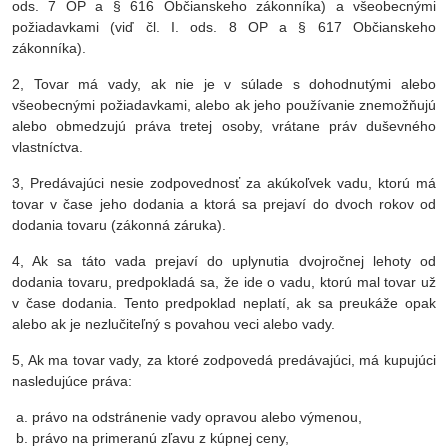
ods. 7 OP a § 616 Občianskeho zákonníka) a všeobecnými
požiadavkami (viď čl. I. ods. 8 OP a § 617 Občianskeho
zákonníka).
2, Tovar má vady, ak nie je v súlade s dohodnutými alebo
všeobecnými požiadavkami, alebo ak jeho používanie znemožňujú
alebo obmedzujú práva tretej osoby, vrátane práv duševného
vlastníctva.
3, Predávajúci nesie zodpovednosť za akúkoľvek vadu, ktorú má
tovar v čase jeho dodania a ktorá sa prejaví do dvoch rokov od
dodania tovaru (zákonná záruka).
4, Ak sa táto vada prejaví do uplynutia dvojročnej lehoty od
dodania tovaru, predpokladá sa, že ide o vadu, ktorú mal tovar už
v čase dodania. Tento predpoklad neplatí, ak sa preukáže opak
alebo ak je nezlučiteľný s povahou veci alebo vady.
5, Ak ma tovar vady, za ktoré zodpovedá predávajúci, má kupujúci
nasledujúce práva:
právo na odstránenie vady opravou alebo výmenou,
právo na primeranú zľavu z kúpnej ceny,