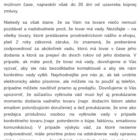
možnom čase, najneskôr však do 30 dní od uzavretia kúpnej
zmluvy.
Niekedy sa však stane, že sa Vám na tovare niečo nemusí
pozdávať a nadobudnete pocit, že tovar má vady. Nezúfajte – na
všetky tovary, ktoré predávame prostredníctvom nášho e-shopu,
platí 2 roky zákonná záruka, čo znamená, že preberáme
zodpovednosť za akúkoľvek vadu, ktorú má tovar v čase jeho
dodania a ktorá sa prejaví do dvoch rokov od jeho dodania. V
prípade, ak máte pocit, že tovar má vady, dovoľujeme si Vás
vyzvať, aby ste nás bezodkladne kontaktovali a aby ste nám
konkrétnu vady vytkli. Najvhodnejšie pre nás je, ak tak urobíte
elektronicky alebo písomne, ale môžete na to použiť aj telefón,
prípadne môžete navštíviť priamo aj predajňu. Dovoľujeme si Vás
upozorniť, že súčasťou vytknutia vád musí byť aj preukázanie
momentu dodania vadného tovaru (napr. dodacím listom alebo
emailom potvrdzujúcim doručenie) a tiež preukázanie, že sme ako
predajca príslušnou osobou na vytknutie vady v prípade
konkrétneho tovaru (napr. potvrdením o kúpe, faktúrou, emailovou
komunikáciou). V prípade výskytu vád, za ktoré nesieme
zodpovednosť, máte prioritne právo na odstránenie vady opravou