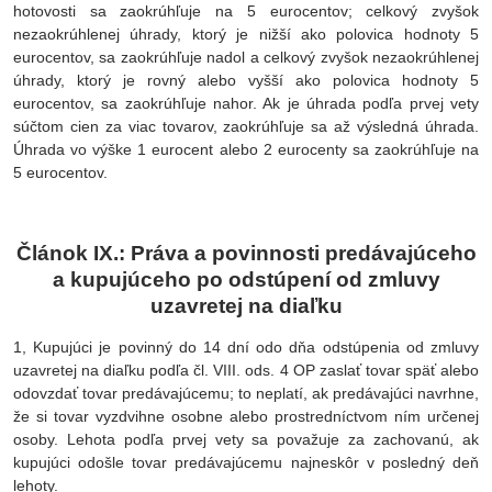
hotovosti sa zaokrúhľuje na 5 eurocentov; celkový zvyšok
nezaokrúhlenej úhrady, ktorý je nižší ako polovica hodnoty 5
eurocentov, sa zaokrúhľuje nadol a celkový zvyšok nezaokrúhlenej
úhrady, ktorý je rovný alebo vyšší ako polovica hodnoty 5
eurocentov, sa zaokrúhľuje nahor. Ak je úhrada podľa prvej vety
súčtom cien za viac tovarov, zaokrúhľuje sa až výsledná úhrada.
Úhrada vo výške 1 eurocent alebo 2 eurocenty sa zaokrúhľuje na
5 eurocentov.
Článok IX.: Práva a povinnosti predávajúceho
a kupujúceho po odstúpení od zmluvy
uzavretej na diaľku
1, Kupujúci je povinný do 14 dní odo dňa odstúpenia od zmluvy
uzavretej na diaľku podľa čl. VIII. ods. 4 OP zaslať tovar späť alebo
odovzdať tovar predávajúcemu; to neplatí, ak predávajúci navrhne,
že si tovar vyzdvihne osobne alebo prostredníctvom ním určenej
osoby. Lehota podľa prvej vety sa považuje za zachovanú, ak
kupujúci odošle tovar predávajúcemu najneskôr v posledný deň
lehoty.