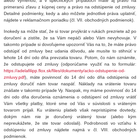
alebo výmenou, a v špecifických prípadoch máte aj právo na
primeranú zľavu z kúpnej ceny a právo na odstúpenie od zmluvy.
Detailné podmienky, kedy a ako môžete jednotlivé práva uplatniť,
nájdete v reklamačnom poriadku (čl. VII. obchodných podmienok).
Inokedy sa môže stať, že si tovar prvýkrát v rukách prezriete až po
doručení a zistíte, že sa Vám nepáči alebo Vám nevyhovuje. V
takomto prípade si dovoľujeme upozorniť Vás na to, že máte právo
odstúpiť od zmluvy bez udania dôvodu, ale musíte to stihnúť v
lehote 14 dní odo dňa prevzatia tovaru. Potom, čo nám oznámite,
že odstupujete od zmluvy (odporúčame využiť na to formulár:
https://adelafilipp.flox.sk/files/dokumenty/acko-odstupenie-od-
zmluvy.pdf
), máte povinnosť do 14 dní odo dňa odstúpenia od
zmluvy doručiť nám tovar naspäť. Náklady na vrátenie tovaru
znášate v takomto prípade Vy. Naopak, my máme povinnosť do 14
dni odo dňa doručenia oznámenia o odstúpení od zmluvy vrátiť
Vám všetky platby, ktoré sme od Vás v súvislosti s vráteným
tovarom prijali. Ku vráteniu platieb však nepristúpime dovtedy,
dokým nám nie je doručený vrátený tovar (alebo kým
nepreukážete, že ste tovar odoslali). Podrobnosti vo vzťahu k
odstúpeniu od zmluvy nájdete najmä v čl. VIII. obchodných
podmienok.