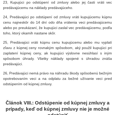
23, Kupujúci po odstúpení od zmluvy alebo jej časti vráti vec
predávajúcemu na náklady predávajúceho.
24, Predávajúci po odstúpení od zmluvy vráti kupujúcemu kúpnu
cenu najneskôr do 14 dní odo dňa vrátenia veci predávajúcemu
alebo po preukázaní, že kupujúci zaslal vec predávajúcemu, podľa
toho, ktorý okamih nastane skôr.
25, Predávajúci vráti kúpnu cenu kupujúcemu alebo mu vyplatí
zľavu z kúpnej ceny rovnakým spôsobom, aký použil kupujúci pri
zaplatení kúpnej ceny, ak kupujúci výslovne nesúhlasí s iným
spôsobom úhrady. Všetky náklady spojené s úhradou znáša
predávajúci.
26, Predávajúci nemá právo na náhradu škody spôsobenú bežným
opotrebovaním veci a na odplatu za bežné užívanie veci pred
odstúpením od kúpnej zmluvy.
Článok VIII.: Odstúpenie od kúpnej zmluvy a
prípady, keď od kúpnej zmluvy nie je možné