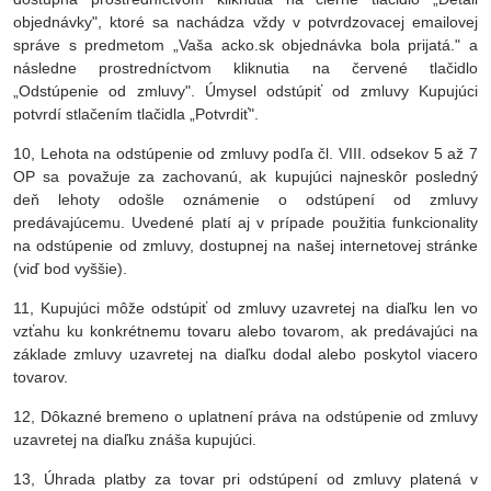
objednávky", ktoré sa nachádza vždy v potvrdzovacej emailovej
správe s predmetom „Vaša acko.sk objednávka bola prijatá." a
následne prostredníctvom kliknutia na červené tlačidlo
„Odstúpenie od zmluvy". Úmysel odstúpiť od zmluvy Kupujúci
potvrdí stlačením tlačidla „Potvrdiť".
10, Lehota na odstúpenie od zmluvy podľa čl. VIII. odsekov 5 až 7
OP sa považuje za zachovanú, ak kupujúci najneskôr posledný
deň lehoty odošle oznámenie o odstúpení od zmluvy
predávajúcemu. Uvedené platí aj v prípade použitia funkcionality
na odstúpenie od zmluvy, dostupnej na našej internetovej stránke
(viď bod vyššie).
11, Kupujúci môže odstúpiť od zmluvy uzavretej na diaľku len vo
vzťahu ku konkrétnemu tovaru alebo tovarom, ak predávajúci na
základe zmluvy uzavretej na diaľku dodal alebo poskytol viacero
tovarov.
12, Dôkazné bremeno o uplatnení práva na odstúpenie od zmluvy
uzavretej na diaľku znáša kupujúci.
13, Úhrada platby za tovar pri odstúpení od zmluvy platená v