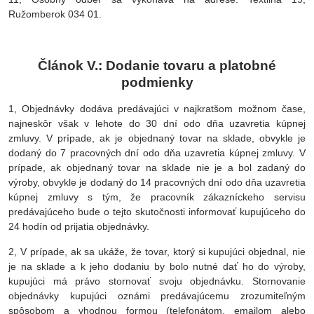
Ružomberok 034 01.
Článok V.: Dodanie tovaru a platobné
podmienky
1, Objednávky dodáva predávajúci v najkratšom možnom čase,
najneskôr však v lehote do 30 dní odo dňa uzavretia kúpnej
zmluvy. V prípade, ak je objednaný tovar na sklade, obvykle je
dodaný do 7 pracovných dní odo dňa uzavretia kúpnej zmluvy. V
prípade, ak objednaný tovar na sklade nie je a bol zadaný do
výroby, obvykle je dodaný do 14 pracovných dní odo dňa uzavretia
kúpnej zmluvy s tým, že pracovník zákazníckeho servisu
predávajúceho bude o tejto skutočnosti informovať kupujúceho do
24 hodín od prijatia objednávky.
2, V prípade, ak sa ukáže, že tovar, ktorý si kupujúci objednal, nie
je na sklade a k jeho dodaniu by bolo nutné dať ho do výroby,
kupujúci má právo stornovať svoju objednávku. Stornovanie
objednávky kupujúci oznámi predávajúcemu zrozumiteľným
spôsobom a vhodnou formou (telefonátom, emailom alebo