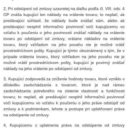
2, Pri odstúpení od zmluvy uzavretej na diaľku podľa čl. VIII. ods. 4
OP znáša kupujúci len náklady na vrátenie tovaru; to neplatí, ak
predávajúci súhlasil, že náklady bude znášať sám, alebo ak
predávajúci nesplnil informačnú povinnosť voči kupujúcemu vo
vzťahu k poučeniu o jeho povinnosti znášať náklady na vrátenie
tovaru po odstúpení od zmluvy, vrátane nákladov na vrátenie
tovaru, ktorý vzhľadom na jeho povahu nie je možné vrátiť
prostredníctvom pošty. Kupujúci je týmto oboznámený s tým, že v
prípade vrátenia tovaru, ktorý vzhľadom na jeho povahu nie je
možné vrátiť prostredníctvom pošty, kupujúci je povinný znášať
náklady na jeho vrátenie po odstúpení od zmluvy.
3, Kupujúci zodpovedá za zníženie hodnoty tovaru, ktoré vzniklo v
dôsledku zaobchádzania s tovarom, ktoré je nad rámec
zaobchádzania potrebného na zistenie vlastností a funkčnosti
tovaru; to neplatí, ak predávajúci nesplnil informačnú povinnosť
voči kupujúcemu vo vzťahu k poučeniu o jeho práve odstúpiť od
zmluvy a k podmienkam, lehote a postupe pri uplatňovaní práva
na odstúpenie od zmluvy.
4, Kupujúcemu z uplatnenia práva na odstúpenie od zmluvy