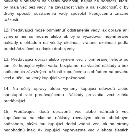
náklady s ohľadom na všetky okolnosti, najmä na hodnotu, ktorú
by mala vec bez vady, na závažnosť vady a na skutočnosť, či by
druhý spôsob odstránenia vady spôsobil kupujúcemu značné
ťažkosti.
12, Predávajúci môže odmietnuť odstránenie vady, ak oprava ani
výmena nie sú možné alebo ak by si vyžadovali neprimerané
náklady s ohľadom na všetky okolnosti vrátane okolností podľa
predchádzajúceho odseku druhej vety.
13, Predávajúci opraví alebo vymení vec v primeranej lehote po
tom, čo kupujúci vytkol vadu, bezplatne, na vlastné náklady a bez
spôsobenia závažných ťažkostí kupujúcemu s ohľadom na povahu
veci a účel, na ktorý kupujúci vec požadoval.
14, Na účely opravy alebo výmeny kupujúci odovzdá alebo
sprístupní vec predávajúcemu. Náklady prevzatia veci znáša
predávajúci.
15, Predávajúci dodá opravenú vec alebo náhradnú vec
kupujúcemu na vlastné náklady rovnakým alebo obdobným
spôsobom, akým mu kupujúci dodal vadnú vec, ak sa strany
nedohodnú inak. Ak kupujúci neprevezme vec v lehote šiestich