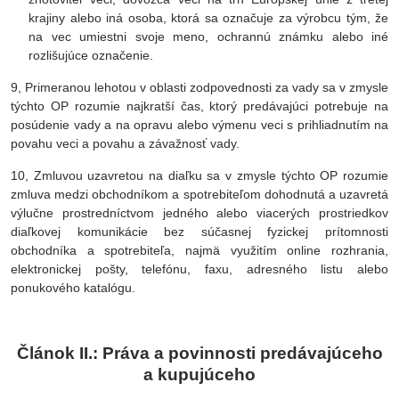
krajiny alebo iná osoba, ktorá sa označuje za výrobcu tým, že
na vec umiestni svoje meno, ochrannú známku alebo iné
rozlišujúce označenie.
9, Primeranou lehotou v oblasti zodpovednosti za vady sa v zmysle
týchto OP rozumie najkratší čas, ktorý predávajúci potrebuje na
posúdenie vady a na opravu alebo výmenu veci s prihliadnutím na
povahu veci a povahu a závažnosť vady.
10, Zmluvou uzavretou na diaľku sa v zmysle týchto OP rozumie
zmluva medzi obchodníkom a spotrebiteľom dohodnutá a uzavretá
výlučne prostredníctvom jedného alebo viacerých prostriedkov
diaľkovej komunikácie bez súčasnej fyzickej prítomnosti
obchodníka a spotrebiteľa, najmä využitím online rozhrania,
elektronickej pošty, telefónu, faxu, adresného listu alebo
ponukového katalógu.
Článok II.: Práva a povinnosti predávajúceho
a kupujúceho