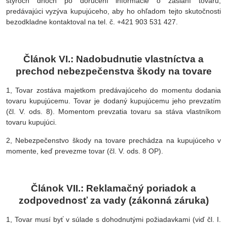
štyroch dňoch po doručení informácie o zaslaní tovaru,
predávajúci vyzýva kupujúceho, aby ho ohľadom tejto skutočnosti
bezodkladne kontaktoval na tel. č. +421 903 531 427.
Článok VI.: Nadobudnutie vlastníctva a
prechod nebezpečenstva škody na tovare
1, Tovar zostáva majetkom predávajúceho do momentu dodania
tovaru kupujúcemu. Tovar je dodaný kupujúcemu jeho prevzatím
(čl. V. ods. 8). Momentom prevzatia tovaru sa stáva vlastníkom
tovaru kupujúci.
2, Nebezpečenstvo škody na tovare prechádza na kupujúceho v
momente, keď prevezme tovar (čl. V. ods. 8 OP).
Článok VII.: Reklamačný poriadok a
zodpovednosť za vady (zákonná záruka)
1, Tovar musí byť v súlade s dohodnutými požiadavkami (viď čl. I.