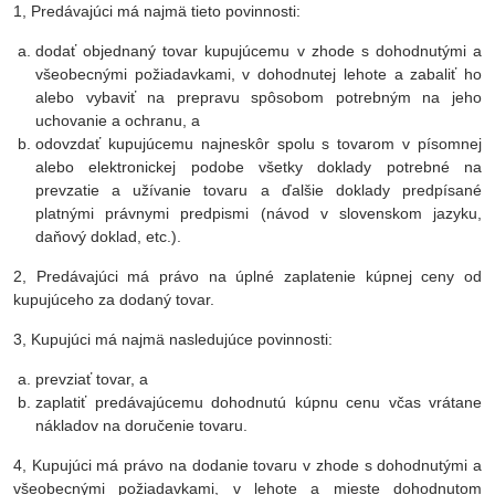
1, Predávajúci má najmä tieto povinnosti:
dodať objednaný tovar kupujúcemu v zhode s dohodnutými a
všeobecnými požiadavkami, v dohodnutej lehote a zabaliť ho
alebo vybaviť na prepravu spôsobom potrebným na jeho
uchovanie a ochranu, a
odovzdať kupujúcemu najneskôr spolu s tovarom v písomnej
alebo elektronickej podobe všetky doklady potrebné na
prevzatie a užívanie tovaru a ďalšie doklady predpísané
platnými právnymi predpismi (návod v slovenskom jazyku,
daňový doklad, etc.).
2, Predávajúci má právo na úplné zaplatenie kúpnej ceny od
kupujúceho za dodaný tovar.
3, Kupujúci má najmä nasledujúce povinnosti:
prevziať tovar, a
zaplatiť predávajúcemu dohodnutú kúpnu cenu včas vrátane
nákladov na doručenie tovaru.
4, Kupujúci má právo na dodanie tovaru v zhode s dohodnutými a
všeobecnými požiadavkami, v lehote a mieste dohodnutom