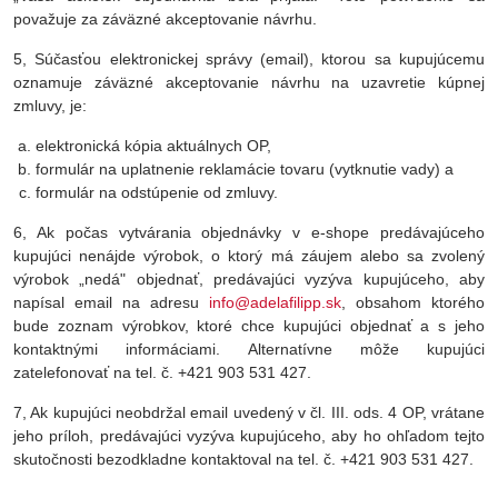
považuje za záväzné akceptovanie návrhu.
5, Súčasťou elektronickej správy (email), ktorou sa kupujúcemu
oznamuje záväzné akceptovanie návrhu na uzavretie kúpnej
zmluvy, je:
elektronická kópia aktuálnych OP,
formulár na uplatnenie reklamácie tovaru (vytknutie vady) a
formulár na odstúpenie od zmluvy.
6, Ak počas vytvárania objednávky v e-shope predávajúceho
kupujúci nenájde výrobok, o ktorý má záujem alebo sa zvolený
výrobok „nedá" objednať, predávajúci vyzýva kupujúceho, aby
napísal email na adresu
info@adelafilipp.sk
, obsahom ktorého
bude zoznam výrobkov, ktoré chce kupujúci objednať a s jeho
kontaktnými informáciami. Alternatívne môže kupujúci
zatelefonovať na tel. č. +421 903 531 427.
7, Ak kupujúci neobdržal email uvedený v čl. III. ods. 4 OP, vrátane
jeho príloh, predávajúci vyzýva kupujúceho, aby ho ohľadom tejto
skutočnosti bezodkladne kontaktoval na tel. č. +421 903 531 427.