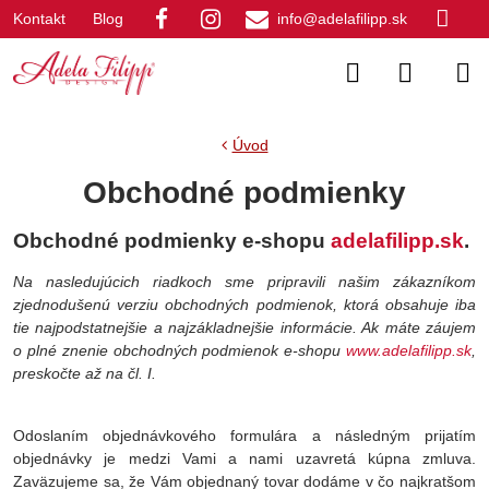
Kontakt
Blog
info@adelafilipp.sk
Úvod
Obchodné podmienky
Obchodné podmienky e-shopu
adelafilipp.sk
.
Na nasledujúcich riadkoch sme pripravili našim zákazníkom
zjednodušenú verziu obchodných podmienok, ktorá obsahuje iba
tie najpodstatnejšie a najzákladnejšie informácie. Ak máte záujem
o plné znenie obchodných podmienok e-shopu
www.adelafilipp.sk
,
preskočte až na čl. I.
Odoslaním objednávkového formulára a následným prijatím
objednávky je medzi Vami a nami uzavretá kúpna zmluva.
Zaväzujeme sa, že Vám objednaný tovar dodáme v čo najkratšom