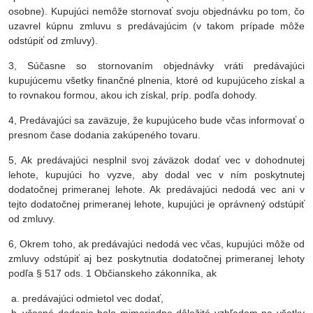
osobne). Kupujúci nemôže stornovať svoju objednávku po tom, čo
uzavrel kúpnu zmluvu s predávajúcim (v takom prípade môže
odstúpiť od zmluvy).
3, Súčasne so stornovaním objednávky vráti predávajúci
kupujúcemu všetky finančné plnenia, ktoré od kupujúceho získal a
to rovnakou formou, akou ich získal, príp. podľa dohody.
4, Predávajúci sa zaväzuje, že kupujúceho bude včas informovať o
presnom čase dodania zakúpeného tovaru.
5, Ak predávajúci nesplnil svoj záväzok dodať vec v dohodnutej
lehote, kupujúci ho vyzve, aby dodal vec v ním poskytnutej
dodatočnej primeranej lehote. Ak predávajúci nedodá vec ani v
tejto dodatočnej primeranej lehote, kupujúci je oprávnený odstúpiť
od zmluvy.
6, Okrem toho, ak predávajúci nedodá vec včas, kupujúci môže od
zmluvy odstúpiť aj bez poskytnutia dodatočnej primeranej lehoty
podľa § 517 ods. 1 Občianskeho zákonníka, ak
predávajúci odmietol vec dodať,