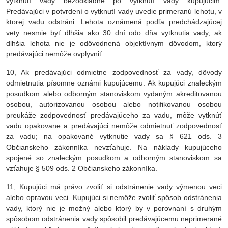
vytknutí vady bezodkladne po vytknutí vady kupujúcim.
Predávajúci v potvrdení o vytknutí vady uvedie primeranú lehotu, v
ktorej vadu odstráni. Lehota oznámená podľa predchádzajúcej
vety nesmie byť dlhšia ako 30 dní odo dňa vytknutia vady, ak
dlhšia lehota nie je odôvodnená objektívnym dôvodom, ktorý
predávajúci nemôže ovplyvniť.
10, Ak predávajúci odmietne zodpovednosť za vady, dôvody
odmietnutia písomne oznámi kupujúcemu. Ak kupujúci znaleckým
posudkom alebo odborným stanoviskom vydaným akreditovanou
osobou, autorizovanou osobou alebo notifikovanou osobou
preukáže zodpovednosť predávajúceho za vadu, môže vytknúť
vadu opakovane a predávajúci nemôže odmietnuť zodpovednosť
za vadu; na opakované vytknutie vady sa § 621 ods. 3
Občianskeho zákonníka nevzťahuje. Na náklady kupujúceho
spojené so znaleckým posudkom a odborným stanoviskom sa
vzťahuje § 509 ods. 2 Občianskeho zákonníka.
11, Kupujúci má právo zvoliť si odstránenie vady výmenou veci
alebo opravou veci. Kupujúci si nemôže zvoliť spôsob odstránenia
vady, ktorý nie je možný alebo ktorý by v porovnaní s druhým
spôsobom odstránenia vady spôsobil predávajúcemu neprimerané