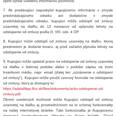
splnil vyššie uvedenú informačnú povinnosť.
7. Ak predávajúci neposkytol kupujúcemu informácie v zmysle
predchádzajúceho odseku ani dodatočne v zmysle
predchádzajúceho odseku, kupujúci môže odstúpiť od zmluvy
uzavretej na diaľku do 12 mesiacov od uplynutia lehoty na
odstúpenie od zmluvy podľa čl. VIII. ods. 4 OP.
8, Kupujúci môže odstúpiť od zmluvy uzavretej na diaľku, ktorej
predmetom je dodanie tovaru, aj pred začatím plynutia lehoty na
odstúpenie od zmluvy.
9, Kupujúci môže uplatniť právo na odstúpenie od zmluvy uzavretej
na diaľku v listinnej podobe alebo v podobe zápisu na inom
trvanlivom médiu, napr. email (ďalej len „oznámenie o odstúpení
od zmluvy"). Kupujúci môže použiť vzorový formulár na odstúpenie
od zmluvy, ktorý je dostupný tu:
https://adelafilipp.flox.sk/files/dokumenty/acko-odstupenie-od-
zmluvy.pdf
.
Okrem uvedených možností môže Kupujúci odstúpiť od zmluvy
uzavretej na diaľku aj prostredníctvom na to určenej funkcionality
na našej internetovej stránke. Táto funkcionalita je Kupujúcemu
dostupná prostredníctvom kliknutia na čierne tlačidlo „Detail