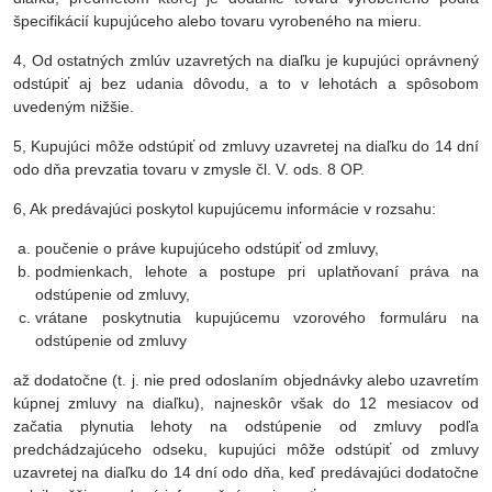
špecifikácií kupujúceho alebo tovaru vyrobeného na mieru.
4, Od ostatných zmlúv uzavretých na diaľku je kupujúci oprávnený
odstúpiť aj bez udania dôvodu, a to v lehotách a spôsobom
uvedeným nižšie.
5, Kupujúci môže odstúpiť od zmluvy uzavretej na diaľku do 14 dní
odo dňa prevzatia tovaru v zmysle čl. V. ods. 8 OP.
6, Ak predávajúci poskytol kupujúcemu informácie v rozsahu:
poučenie o práve kupujúceho odstúpiť od zmluvy,
podmienkach, lehote a postupe pri uplatňovaní práva na
odstúpenie od zmluvy,
vrátane poskytnutia kupujúcemu vzorového formuláru na
odstúpenie od zmluvy
až dodatočne (t. j. nie pred odoslaním objednávky alebo uzavretím
kúpnej zmluvy na diaľku), najneskôr však do 12 mesiacov od
začatia plynutia lehoty na odstúpenie od zmluvy podľa
predchádzajúceho odseku, kupujúci môže odstúpiť od zmluvy
uzavretej na diaľku do 14 dní odo dňa, keď predávajúci dodatočne