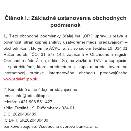
Článok I.: Základné ustanovenia obchodných
podmienok
1, Tieto obchodné podmienky (ďalej iba „OP") upravujú práva a
povinností strán kúpnej zmluvy uzatvorenej medzi predávajúcim –
obchodníkom, ktorým je ÁČKO, a. s., so sídlom Textilná 19, 034 01
Ružomberok, IČO: 31 577 148, zapísaná v Obchodnom registri
Okresného súdu Žilina, oddiel: Sa, na vložke č. 151/L a kupujúcim
– spotrebiteľom, ktorej predmetom je kúpa a predaj tovaru na
internetovej stránke internetového obchodu predávajúceho
www.adelafilipp.sk
.
2, Kontaktné a iné údaje predávajúceho:
email: info@adelafilipp.sk
telefón: +421 903 531 427
sídlo: Textilná 19, Ružomberok 034 01
DIČ: 2020430489
IČ DPH: SK2020430489
bankové spojenie: Všeobecná úverová banka, a. s.