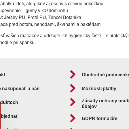
bätká, deti, alergikov aj osoby s citlivou pokožkou
upevnenie – gumy v každom rohu
v: Jersey PU, Froté PU, Tencel Botanika
aca pred potom, nehodami, škvrnami a baktériami
osť vašich matracov a udržujte ich hygienicky čisté – s praktick
odlie pri spánku.
akt
Obchodné podmienk
o nakupovať u nás
Možnosti platby
Zásady ochrany oso
oduktoch
údajov
objednať
GDPR formuláre