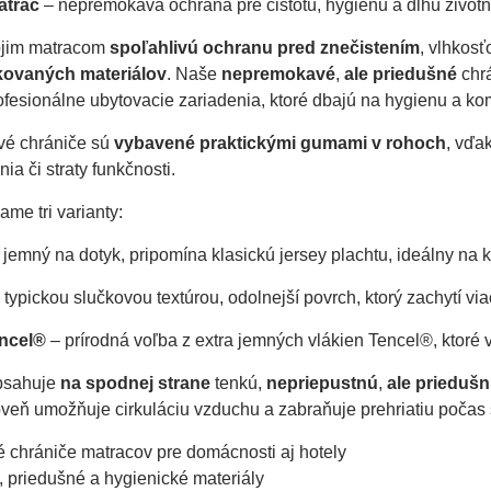
atrac
– nepremokavá ochrana pre čistotu, hygienu a dlhú život
ojim matracom
spoľahlivú ochranu pred znečistením
, vlhkos
fikovaných materiálov
. Naše
nepremokavé
,
ale priedušné
chr
fesionálne ubytovacie zariadenia, ktoré dbajú na hygienu a komf
vé chrániče sú
vybavené praktickými gumami v rohoch
, vďa
ia či straty funkčnosti.
me tri varianty:
 jemný na dotyk, pripomína klasickú jersey plachtu, ideálny na 
 typickou slučkovou textúrou, odolnejší povrch, ktorý zachytí viac
encel®
– prírodná voľba z extra jemných vlákien Tencel®, ktoré v
bsahuje
na spodnej strane
tenkú,
nepriepustnú
,
ale priedu
oveň umožňuje cirkuláciu vzduchu a zabraňuje prehriatiu počas
chrániče matracov pre domácnosti aj hotely
, priedušné a hygienické materiály