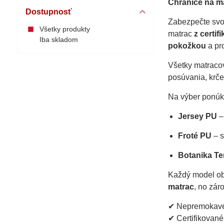
Chrániče na m
Dostupnosť
Zabezpečte sv
Všetky produkty
matrac
z certi
Iba skladom
pokožkou
a pro
Všetky matraco
posúvania, krčen
Na výber ponúka
Jersey PU
–
Froté PU
– s
Botanika T
Každý model o
matrac
, no zár
✔ Nepremokavé 
✔ Certifikované