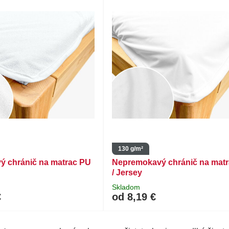
130 g/m²
 chránič na matrac PU
Nepremokavý chránič na mat
/ Jersey
Skladom
€
od 8,19 €