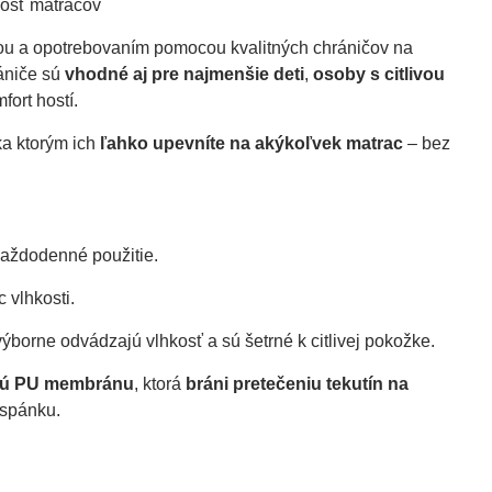
nosť matracov
ťou a opotrebovaním pomocou kvalitných chráničov na
ániče sú
vhodné aj pre najmenšie deti
,
osoby s citlivou
ort hostí.
ka ktorým ich
ľahko upevníte na akýkoľvek matrac
– bez
každodenné použitie.
 vlhkosti.
ýborne odvádzajú vlhkosť a sú šetrné k citlivej pokožke.
šnú PU membránu
, ktorá
bráni pretečeniu tekutín na
 spánku.