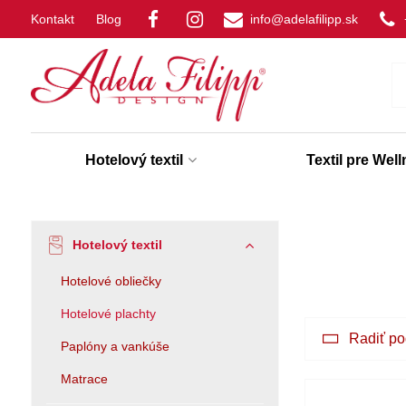
Kontakt
Blog
info@adelafilipp.sk
Hotelový textil
Textil pre Wel
Hotelový textil
Hotelové obliečky
Hotelové plachty
Radiť po
Paplóny a vankúše
Matrace