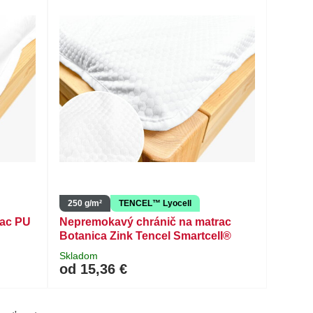
250 g/m²
TENCEL™ Lyocell
rac PU
Nepremokavý chránič na matrac
Botanica Zink Tencel Smartcell®
Skladom
od 15,36 €