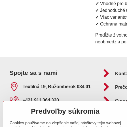
✔ Vhodné pre bá
✔ Jednoduché 
✔ Viac varianto
✔ Ochrana matr
Predĺžte životn
neobmedzia poh
Spojte sa s nami
Kont
Textilná 19, Ružomberok 034 01
Preč
+421 911 364 320
O pr
Predvoľby súkromia
info​@adelafilipp​.sk
Ako 
Cookies používame na zlepšenie vašej návštevy tejto webovej