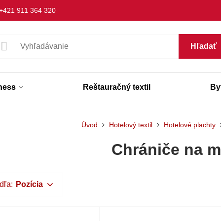
+421 911 364 320
Hľadať
lness
Reštauračný textil
Byt
Úvod
Hotelový textil
Hotelové plachty
Chrániče na m
dľa:
Pozícia