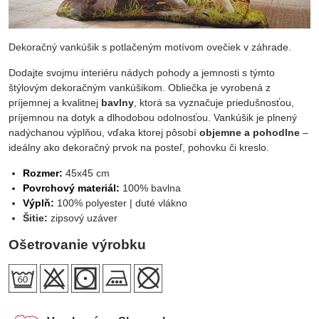
Dekoračný vankúšik s potlačeným motívom ovečiek v záhrade.
Dodajte svojmu interiéru nádych pohody a jemnosti s týmto
štýlovým dekoračným vankúšikom. Obliečka je vyrobená z
príjemnej a kvalitnej
bavlny
, ktorá sa vyznačuje priedušnosťou,
príjemnou na dotyk a dlhodobou odolnosťou. Vankúšik je plnený
nadýchanou výplňou, vďaka ktorej pôsobí
objemne a pohodlne
–
ideálny ako dekoračný prvok na posteľ, pohovku či kreslo.
Rozmer:
45x45 cm
Povrchový materiál:
100% bavlna
Výplň:
100% polyester | duté vlákno
Šitie:
zipsový uzáver
Ošetrovanie výrobku