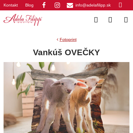
Kontakt
Blog
info@adelafilipp.sk
Fotoprint
Vankúš OVEČKY