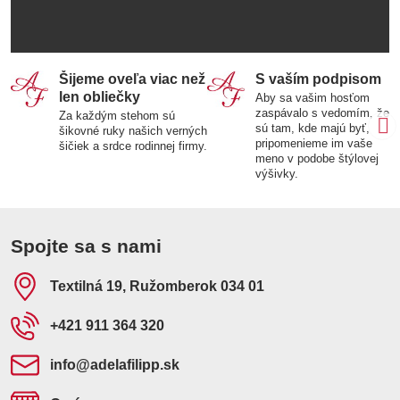
Šijeme oveľa viac než
S vaším podpisom
len obliečky
Aby sa vašim hosťom
zaspávalo s vedomím, že
Za každým stehom sú
sú tam, kde majú byť,
šikovné ruky našich verných
pripomenieme im vaše
šičiek a srdce rodinnej firmy.
meno v podobe štýlovej
výšivky.
Spojte sa s nami
Textilná 19, Ružomberok 034 01
+421 911 364 320
info​@adelafilipp​.sk