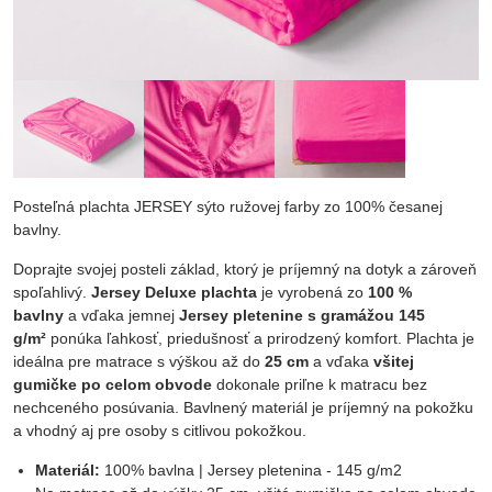
Posteľná plachta JERSEY sýto ružovej farby zo 100% česanej
bavlny.
Doprajte svojej posteli základ, ktorý je príjemný na dotyk a zároveň
spoľahlivý.
Jersey Deluxe plachta
je vyrobená zo
100 %
bavlny
a vďaka jemnej
Jersey pletenine s gramážou 145
g/m²
ponúka ľahkosť, priedušnosť a prirodzený komfort. Plachta je
ideálna pre matrace s výškou až do
25 cm
a vďaka
všitej
gumičke po celom obvode
dokonale priľne k matracu bez
nechceného posúvania. Bavlnený materiál je príjemný na pokožku
a vhodný aj pre osoby s citlivou pokožkou.
Materiál:
100% bavlna | Jersey pletenina - 145 g/m2