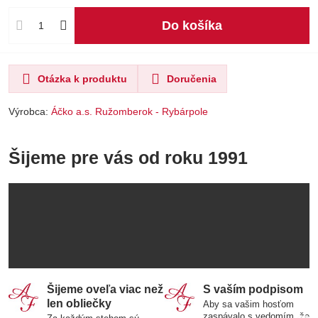
Do košíka
Otázka k produktu
Doručenia
Výrobca:
Áčko a.s. Ružomberok - Rybárpole
Šijeme pre vás od roku 1991
Šijeme oveľa viac než
S vaším podpisom
len obliečky
Aby sa vašim hosťom
zaspávalo s vedomím, že