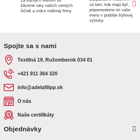
Za každým stehom sú
sú tam, kde majú byť,
šikovné ruky našich verných
pripomenieme im vaše
šičiek a srdce rodinnej firmy.
meno v podobe štýlovej
výšivky.
Spojte sa s nami
Textilná 19, Ružomberok 034 01
+421 911 364 320
info​@adelafilipp​.sk
O nás
Naše certifikáty
Objednávky