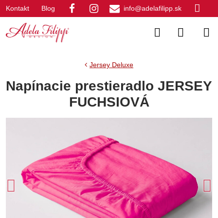
Kontakt
Blog
info@adelafilipp.sk
Jersey Deluxe
Napínacie prestieradlo JERSEY
FUCHSIOVÁ