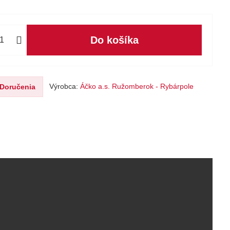
Do košíka
Výrobca:
Áčko a.s. Ružomberok - Rybárpole
Doručenia