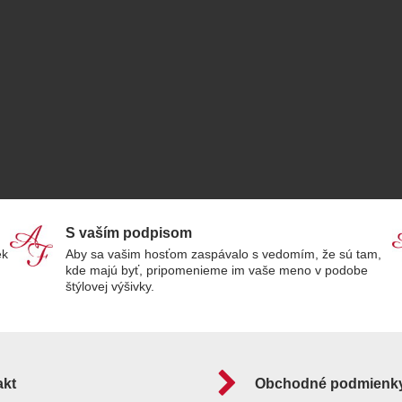
S vaším podpisom
ek
Aby sa vašim hosťom zaspávalo s vedomím, že sú tam,
kde majú byť, pripomenieme im vaše meno v podobe
štýlovej výšivky.
akt
Obchodné podmienk