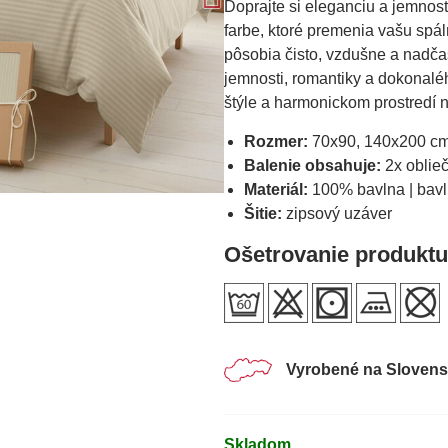
Doprajte si eleganciu a jemnos
farbe, ktoré premenia vašu spál
pôsobia čisto, vzdušne a nadča
jemnosti, romantiky a dokonalého
štýle a harmonickom prostredí 
Rozmer:
70x90, 140x200 c
Balenie obsahuje:
2x oblieč
Materiál:
100% bavlna | bav
Šitie:
zipsový uzáver
Ošetrovanie produktu
Vyrobené na Sloven
Skladom