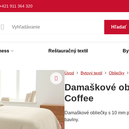
+421 911 364 320
Hľadať
lness
Reštauračný textil
Byt
Úvod
Bytový textil
Obliečky
Damaškové ob
Coffee
Damaškové obliečky s 10 mm pá
bavlny.