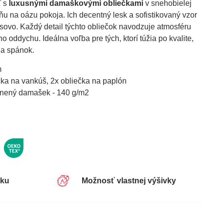
ť s
luxusnými damaškovými obliečkami
v snehobielej
ňu na oázu pokoja. Ich decentný lesk a sofistikovaný vzor
sovo. Každý detail týchto obliečok navodzuje atmosféru
 oddychu. Ideálna voľba pre tých, ktorí túžia po kvalite,
na spánok.
m
ka na vankúš, 2x obliečka na paplón
lnený damašek - 140 g/m2
sku
Možnosť vlastnej výšivky