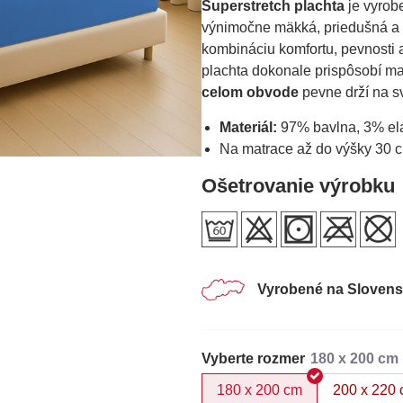
Superstretch plachta
je vyrobe
výnimočne mäkká, priedušná a
kombináciu komfortu, pevnosti a 
plachta dokonale prispôsobí m
celom obvode
pevne drží na s
Materiál:
97% bavlna, 3% elas
Na matrace až do výšky 30 c
Ošetrovanie výrobku
Vyrobené na Sloven
Vyberte rozmer
180 x 200 cm
200 x 220