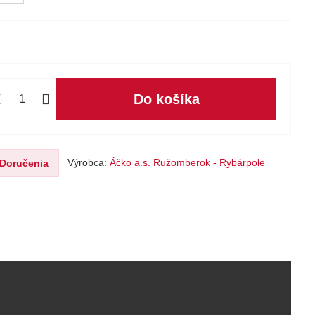
Do košíka
Výrobca:
Áčko a.s. Ružomberok - Rybárpole
Doručenia