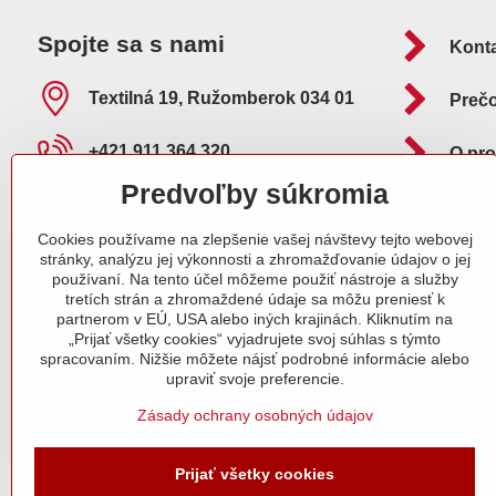
Spojte sa s nami
Kont
Textilná 19, Ružomberok 034 01
Preč
+421 911 364 320
O pr
Predvoľby súkromia
info​@adelafilipp​.sk
Ako 
Cookies používame na zlepšenie vašej návštevy tejto webovej
O nás
Pošt
stránky, analýzu jej výkonnosti a zhromažďovanie údajov o jej
používaní. Na tento účel môžeme použiť nástroje a služby
tretích strán a zhromaždené údaje sa môžu preniesť k
Naše certifikáty
partnerom v EÚ, USA alebo iných krajinách. Kliknutím na
„Prijať všetky cookies“ vyjadrujete svoj súhlas s týmto
spracovaním. Nižšie môžete nájsť podrobné informácie alebo
Objednávky
upraviť svoje preferencie.
Stav objednávky
Zásady ochrany osobných údajov
Prijať všetky cookies