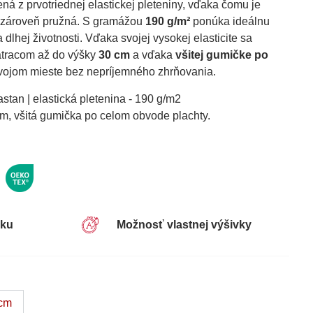
ná z prvotriednej elastickej pleteniny, vďaka čomu je
 zároveň pružná. S gramážou
190 g/m²
ponúka ideálnu
dlhej životnosti. Vďaka svojej vysokej elasticite sa
atracom až do výšky
30 cm
a vďaka
všitej gumičke po
vojom mieste bez nepríjemného zhrňovania.
tan | elastická pletenina - 190 g/m2
m, všitá gumička po celom obvode plachty.
sku
Možnosť vlastnej výšivky
 cm