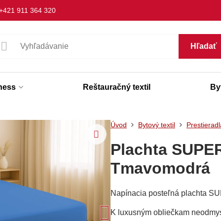
+421 911 364 320
Hľadať
lness
Reštauračný textil
Byt
Úvod
Bytový textil
Prestieradl
Plachta SUPE
Tmavomodrá
Napínacia posteľná plachta SU
K luxusným obliečkam neodmysli