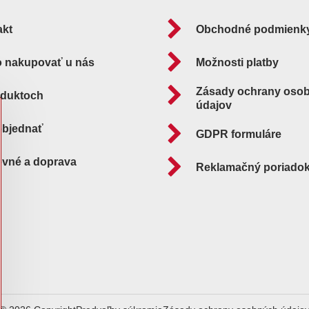
akt
Obchodné podmienk
o nakupovať u nás
Možnosti platby
Zásady ochrany oso
oduktoch
údajov
objednať
GDPR formuláre
ovné a doprava
Reklamačný poriado