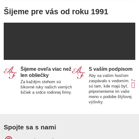
Šijeme pre vás od roku 1991
Šijeme oveľa viac než
S vaším podpisom
len obliečky
Aby sa vašim hosťom
zaspávalo s vedomím, že
Za každým stehom sú
sú tam, kde majú byť,
šikovné ruky našich verných
pripomenieme im vaše
šičiek a srdce rodinnej firmy.
meno v podobe štýlovej
výšivky.
Spojte sa s nami