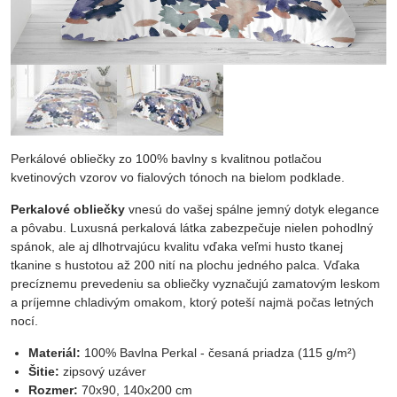
Perkálové obliečky zo 100% bavlny s kvalitnou potlačou
kvetinových vzorov vo fialových tónoch na bielom podklade.
Perkalové obliečky
vnesú do vašej spálne jemný dotyk elegance
a pôvabu. Luxusná perkalová látka zabezpečuje nielen pohodlný
spánok, ale aj dlhotrvajúcu kvalitu vďaka veľmi husto tkanej
tkanine s hustotou až 200 nití na plochu jedného palca. Vďaka
precíznemu prevedeniu sa obliečky vyznačujú zamatovým leskom
a príjemne chladivým omakom, ktorý poteší najmä počas letných
nocí.
Materiál:
100% Bavlna Perkal - česaná priadza (115 g/m²)
Šitie:
zipsový uzáver
Rozmer:
70x90, 140x200 cm