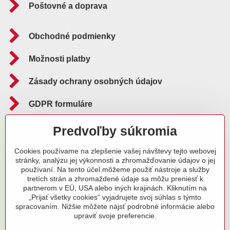
Poštovné a doprava
Obchodné podmienky
Možnosti platby
Zásady ochrany osobných údajov
GDPR formuláre
Reklamačný poriadok
Predvoľby súkromia
Cookies používame na zlepšenie vašej návštevy tejto webovej
Sledujte nás aj na:
stránky, analýzu jej výkonnosti a zhromažďovanie údajov o jej
používaní. Na tento účel môžeme použiť nástroje a služby
Facebook
Instagram
Blog
tretích strán a zhromaždené údaje sa môžu preniesť k
partnerom v EÚ, USA alebo iných krajinách. Kliknutím na
„Prijať všetky cookies“ vyjadrujete svoj súhlas s týmto
spracovaním. Nižšie môžete nájsť podrobné informácie alebo
upraviť svoje preferencie.