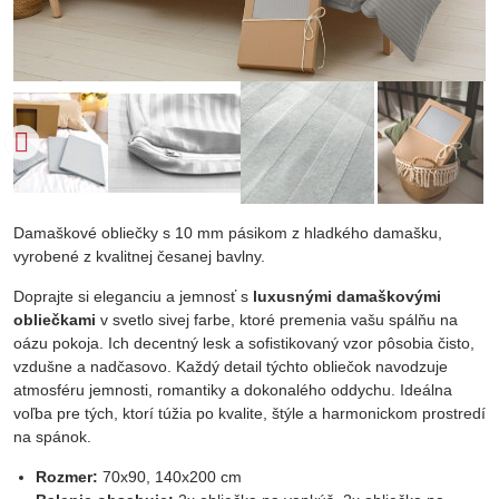
Damaškové obliečky s 10 mm pásikom z hladkého damašku,
vyrobené z kvalitnej česanej bavlny.
Doprajte si eleganciu a jemnosť s
luxusnými damaškovými
obliečkami
v svetlo sivej farbe, ktoré premenia vašu spálňu na
oázu pokoja. Ich decentný lesk a sofistikovaný vzor pôsobia čisto,
vzdušne a nadčasovo. Každý detail týchto obliečok navodzuje
atmosféru jemnosti, romantiky a dokonalého oddychu. Ideálna
voľba pre tých, ktorí túžia po kvalite, štýle a harmonickom prostredí
na spánok.
Rozmer:
70x90, 140x200 cm