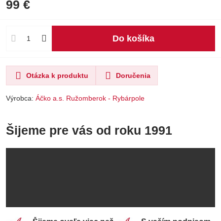
99 €
Do košíka
Otázka k produktu
Doručenia
Výrobca:
Áčko a.s. Ružomberok - Rybárpole
Šijeme pre vás od roku 1991