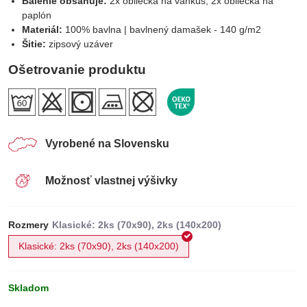
Balenie obsahuje:
2x obliečka na vankúš, 2x obliečka na
paplón
Materiál:
100% bavlna | bavlnený damašek - 140 g/m2
Šitie:
zipsový uzáver
Ošetrovanie produktu
Vyrobené na Slovensku
Možnosť vlastnej výšivky
Rozmery
Klasické: 2ks (70x90), 2ks (140x200)
Skladom