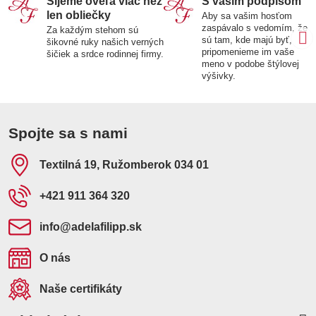
Šijeme oveľa viac než
S vaším podpisom
len obliečky
Aby sa vašim hosťom
zaspávalo s vedomím, že
Za každým stehom sú
sú tam, kde majú byť,
šikovné ruky našich verných
pripomenieme im vaše
šičiek a srdce rodinnej firmy.
meno v podobe štýlovej
výšivky.
Spojte sa s nami
Textilná 19, Ružomberok 034 01
+421 911 364 320
info​@adelafilipp​.sk
O nás
Naše certifikáty