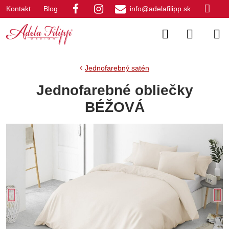
Kontakt
Blog
info@adelafilipp.sk
Jednofarebný satén
Jednofarebné obliečky
BÉŽOVÁ