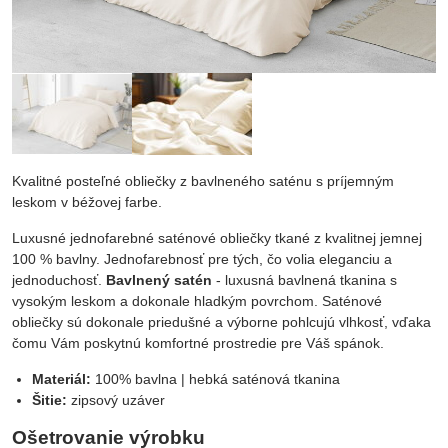
Kvalitné posteľné obliečky z bavlneného saténu s príjemným
leskom v béžovej farbe.
Luxusné jednofarebné saténové obliečky tkané z kvalitnej jemnej
100 % bavlny. Jednofarebnosť pre tých, čo volia eleganciu a
jednoduchosť.
Bavlnený satén
- luxusná bavlnená tkanina s
vysokým leskom a dokonale hladkým povrchom. Saténové
obliečky sú dokonale priedušné a výborne pohlcujú vlhkosť, vďaka
čomu Vám poskytnú komfortné prostredie pre Váš spánok.
Materiál:
100% bavlna | hebká saténová tkanina
Šitie:
zipsový uzáver
Ošetrovanie výrobku