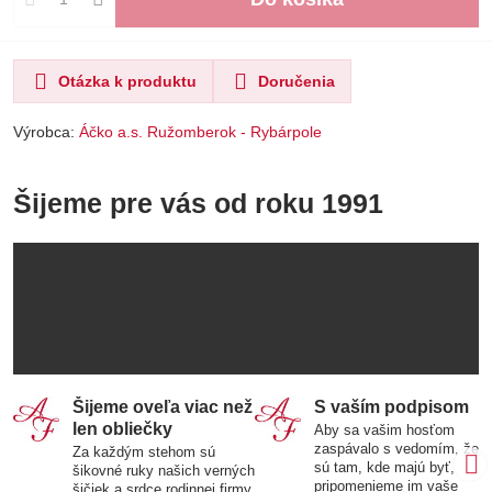
Otázka k produktu
Doručenia
Výrobca:
Áčko a.s. Ružomberok - Rybárpole
Šijeme pre vás od roku 1991
Šijeme oveľa viac než
S vaším podpisom
len obliečky
Aby sa vašim hosťom
zaspávalo s vedomím, že
Za každým stehom sú
sú tam, kde majú byť,
šikovné ruky našich verných
pripomenieme im vaše
šičiek a srdce rodinnej firmy.