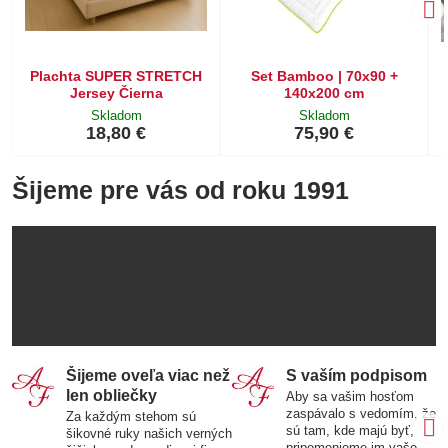
Plachta SUPER STRETCH
Set Bamboo | 70x90 +
Jersey Čierna
140x200 cm
Skladom
Skladom
18,80 €
75,90 €
Šijeme pre vás od roku 1991
Šijeme oveľa viac než
S vaším podpisom
len obliečky
Aby sa vašim hosťom
zaspávalo s vedomím, že
Za každým stehom sú
sú tam, kde majú byť,
šikovné ruky našich verných
pripomenieme im vaše