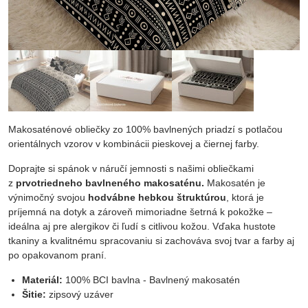
Makosaténové obliečky zo 100% bavlnených priadzí s potlačou
orientálnych vzorov v kombinácii pieskovej a čiernej farby.
Doprajte si spánok v náručí jemnosti s našimi obliečkami
z
prvotriedneho bavlneného makosaténu.
Makosatén je
výnimočný svojou
hodvábne hebkou štruktúrou
, ktorá je
príjemná na dotyk a zároveň mimoriadne šetrná k pokožke –
ideálna aj pre alergikov či ľudí s citlivou kožou. Vďaka hustote
tkaniny a kvalitnému spracovaniu si zachováva svoj tvar a farby aj
po opakovanom praní.
Materiál:
100% BCI bavlna - Bavlnený makosatén
Šitie:
zipsový uzáver