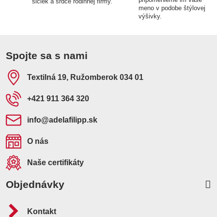
šičiek a srdce rodinnej firmy.
meno v podobe štýlovej
výšivky.
Spojte sa s nami
Textilná 19, Ružomberok 034 01
+421 911 364 320
info​@adelafilipp​.sk
O nás
Naše certifikáty
Objednávky
Kontakt