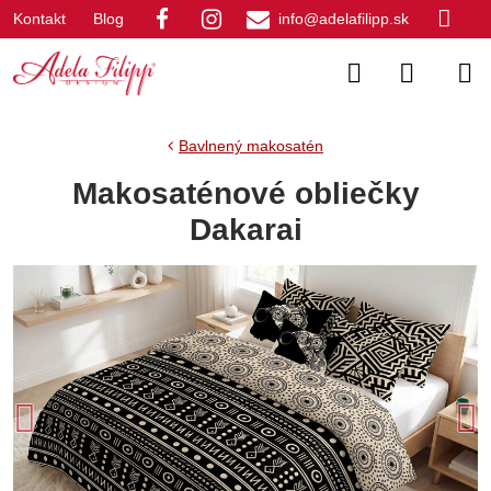
Kontakt
Blog
info@adelafilipp.sk
Bavlnený makosatén
Makosaténové obliečky
Dakarai