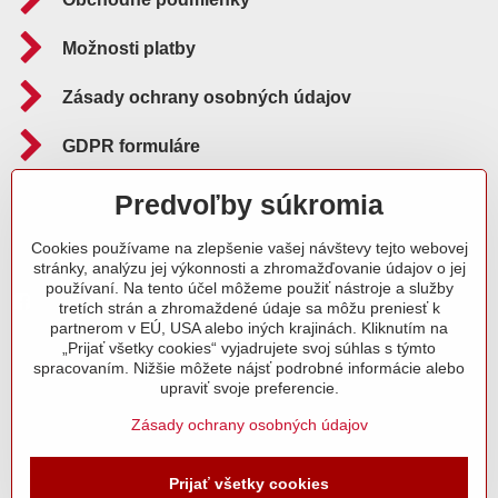
Možnosti platby
Zásady ochrany osobných údajov
GDPR formuláre
Reklamačný poriadok
Predvoľby súkromia
Cookies používame na zlepšenie vašej návštevy tejto webovej
Sledujte nás aj na:
stránky, analýzu jej výkonnosti a zhromažďovanie údajov o jej
používaní. Na tento účel môžeme použiť nástroje a služby
Facebook
Instagram
Blog
tretích strán a zhromaždené údaje sa môžu preniesť k
partnerom v EÚ, USA alebo iných krajinách. Kliknutím na
„Prijať všetky cookies“ vyjadrujete svoj súhlas s týmto
spracovaním. Nižšie môžete nájsť podrobné informácie alebo
upraviť svoje preferencie.
Zásady ochrany osobných údajov
Prijať všetky cookies
©
2026
Copyright