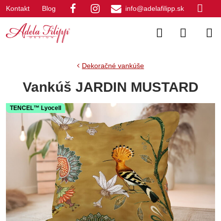
Kontakt
Blog
info@adelafilipp.sk
Dekoračné vankúše
Vankúš JARDIN MUSTARD
TENCEL™ Lyocell