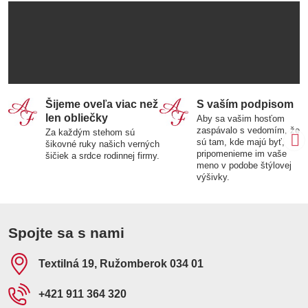
Šijeme oveľa viac než
S vaším podpisom
len obliečky
Aby sa vašim hosťom
zaspávalo s vedomím, že
Za každým stehom sú
sú tam, kde majú byť,
šikovné ruky našich verných
pripomenieme im vaše
šičiek a srdce rodinnej firmy.
meno v podobe štýlovej
výšivky.
Spojte sa s nami
Textilná 19, Ružomberok 034 01
+421 911 364 320