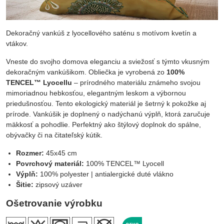
Dekoračný vankúš z lyocellového saténu s motívom kvetín a
vtákov.
Vneste do svojho domova eleganciu a sviežosť s týmto vkusným
dekoračným vankúšikom. Obliečka je vyrobená zo
100%
TENCEL™ Lyocellu
– prírodného materiálu známeho svojou
mimoriadnou hebkosťou, elegantným leskom a výbornou
priedušnosťou. Tento ekologický materiál je šetrný k pokožke aj
prírode. Vankúšik je doplnený o nadýchanú výplň, ktorá zaručuje
mäkkosť a pohodlie. Perfektný ako štýlový doplnok do spálne,
obývačky či na čitateľský kútik.
Rozmer:
45x45 cm
Povrchový materiál:
100% TENCEL™ Lyocell
Výplň:
100% polyester | antialergické duté vlákno
Šitie:
zipsový uzáver
Ošetrovanie výrobku