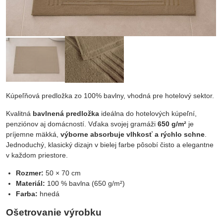
Kúpeľňová predložka zo 100% bavlny, vhodná pre hotelový sektor.
Kvalitná
bavlnená predložka
ideálna do hotelových kúpeľní,
penziónov aj domácností. Vďaka svojej gramáži
650 g/m²
je
príjemne mäkká,
výborne absorbuje vlhkosť a rýchlo schne
.
Jednoduchý, klasický dizajn v bielej farbe pôsobí čisto a elegantne
v každom priestore.
Rozmer:
50 × 70 cm
Materiál:
100 % bavlna (650 g/m²)
Farba:
hnedá
Ošetrovanie výrobku