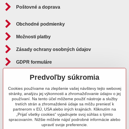
Poštovné a doprava
Obchodné podmienky
Možnosti platby
Zásady ochrany osobných údajov
GDPR formuláre
Reklamačný poriadok
Predvoľby súkromia
Cookies používame na zlepšenie vašej návštevy tejto webovej
Sledujte nás aj na:
stránky, analýzu jej výkonnosti a zhromažďovanie údajov o jej
používaní. Na tento účel môžeme použiť nástroje a služby
Facebook
Instagram
Blog
tretích strán a zhromaždené údaje sa môžu preniesť k
partnerom v EÚ, USA alebo iných krajinách. Kliknutím na
„Prijať všetky cookies“ vyjadrujete svoj súhlas s týmto
spracovaním. Nižšie môžete nájsť podrobné informácie alebo
upraviť svoje preferencie.