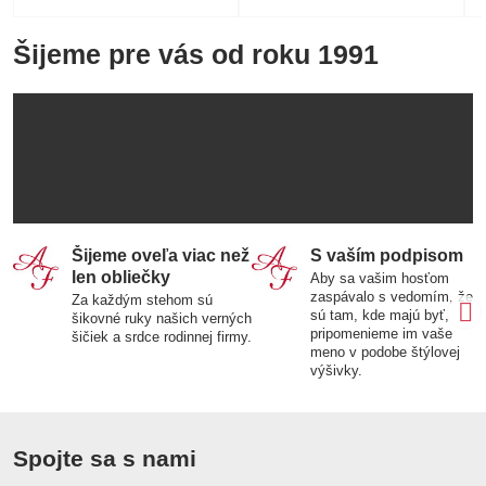
Šijeme pre vás od roku 1991
Šijeme oveľa viac než
S vaším podpisom
len obliečky
Aby sa vašim hosťom
zaspávalo s vedomím, že
Za každým stehom sú
sú tam, kde majú byť,
šikovné ruky našich verných
pripomenieme im vaše
šičiek a srdce rodinnej firmy.
meno v podobe štýlovej
výšivky.
Spojte sa s nami