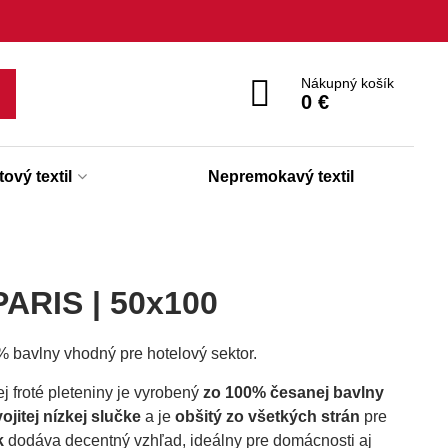
Nákupný košík
0 €
ový textil
Nepremokavý textil
 PARIS | 50x100
 bavlny vhodný pre hotelový sektor.
ej froté pleteniny je vyrobený
zo 100% česanej bavlny
ojitej nízkej slučke
a je
obšitý zo všetkých strán
pre
k
dodáva decentný vzhľad, ideálny pre domácnosti aj