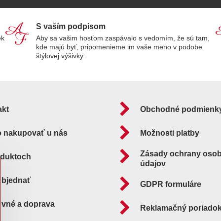
S vaším podpisom
ek
Aby sa vašim hosťom zaspávalo s vedomím, že sú tam,
kde majú byť, pripomenieme im vaše meno v podobe
štýlovej výšivky.
akt
Obchodné podmienk
o nakupovať u nás
Možnosti platby
Zásady ochrany oso
oduktoch
údajov
objednať
GDPR formuláre
ovné a doprava
Reklamačný poriado