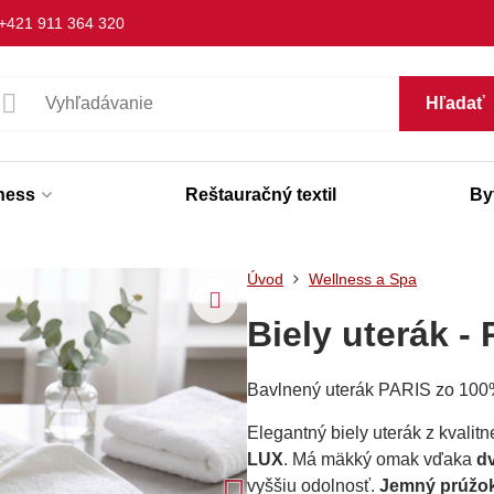
+421 911 364 320
Hľadať
lness
Reštauračný textil
Byt
Úvod
Wellness a Spa
Biely uterák -
Bavlnený uterák PARIS zo 100%
Elegantný biely uterák z kvalitn
LUX
. Má mäkký omak vďaka
dv
vyššiu odolnosť.
Jemný prúžo