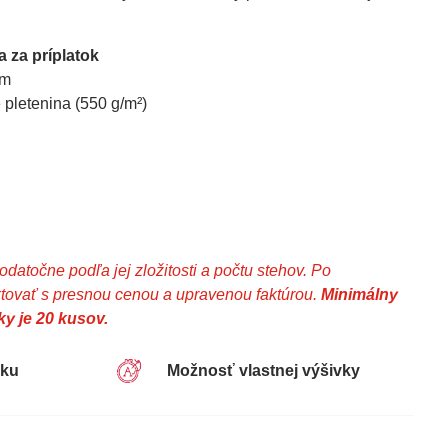
 za príplatok
cm
 pletenina (550 g/m²)
atočne podľa jej zložitosti a počtu stehov. Po
ovať s presnou cenou a upravenou faktúrou.
Minimálny
y je 20 kusov.
sku
Možnosť vlastnej výšivky