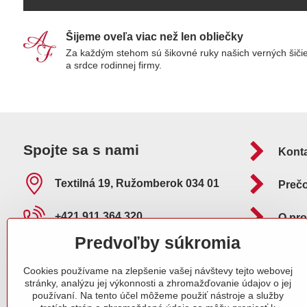
Šijeme oveľa viac než len obliečky
Za každým stehom sú šikovné ruky našich verných šiči
a srdce rodinnej firmy.
Spojte sa s nami
Kont
Textilná 19, Ružomberok 034 01
Preč
+421 911 364 320
O pr
Predvoľby súkromia
info​@adelafilipp​.sk
Ako 
Cookies používame na zlepšenie vašej návštevy tejto webovej
O nás
Pošt
stránky, analýzu jej výkonnosti a zhromažďovanie údajov o jej
používaní. Na tento účel môžeme použiť nástroje a služby