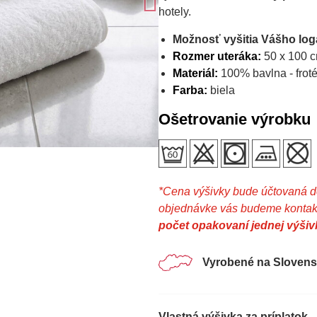
hotely.
Možnosť vyšitia Vášho loga
Rozmer uteráka:
50 x 100 
Materiál:
100% bavlna - froté
Farba:
biela
Ošetrovanie výrobku
*Cena výšivky bude účtovaná dod
objednávke vás budeme kontakt
počet opakovaní jednej výšivk
Vyrobené na Sloven
Vlastná výšivka za príplatok