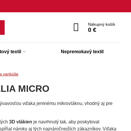
Nákupný košík
0 €
ový textil
Nepremokavý textil
a vankúše
ELIA MICRO
lývavosťou vďaka jemnému mikrovláknu, vhodný aj pre
utých
3D vlákien
je navrhnutý tak, aby poskytoval
pĺňal nároky aj tých najnáročnejších zákazníkov. Vďaka