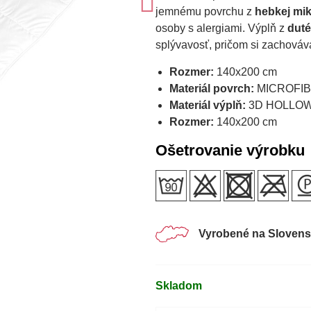
jemnému povrchu z
hebkej mik
osoby s alergiami. Výplň z
duté
splývavosť, pričom si zachováva
Rozmer:
140x200 cm
Materiál povrch:
MICROFIBR
Materiál výplň:
3D HOLLOW F
Rozmer:
140x200 cm
Ošetrovanie výrobku
Vyrobené na Sloven
Skladom