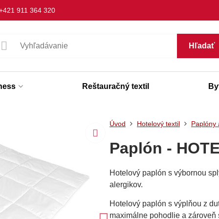
+421 911 364 320
Hľadať
lness
Reštauračný textil
Byt
Úvod
Hotelový textil
Paplóny 
Paplón - HOT
Hotelový paplón s výbornou sp
alergikov.
Hotelový paplón s výplňou z d
maximálne pohodlie a zároveň s