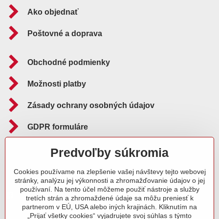
Ako objednať
Poštovné a doprava
Obchodné podmienky
Možnosti platby
Zásady ochrany osobných údajov
GDPR formuláre
Reklamačný poriadok
Predvoľby súkromia
Cookies používame na zlepšenie vašej návštevy tejto webovej
Sledujte nás aj na:
stránky, analýzu jej výkonnosti a zhromažďovanie údajov o jej
používaní. Na tento účel môžeme použiť nástroje a služby
Facebook
Instagram
Blog
tretích strán a zhromaždené údaje sa môžu preniesť k
partnerom v EÚ, USA alebo iných krajinách. Kliknutím na
„Prijať všetky cookies“ vyjadrujete svoj súhlas s týmto