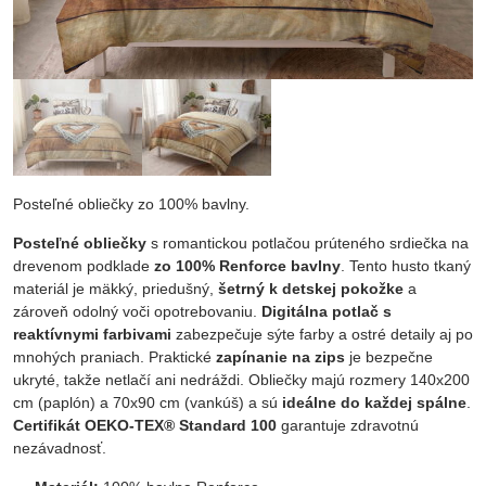
Posteľné obliečky zo 100% bavlny.
Posteľné obliečky
s romantickou potlačou prúteného srdiečka na
drevenom podklade
zo 100% Renforce bavlny
. Tento husto tkaný
materiál je mäkký, priedušný,
šetrný k detskej pokožke
a
zároveň odolný voči opotrebovaniu.
Digitálna potlač s
reaktívnymi farbivami
zabezpečuje sýte farby a ostré detaily aj po
mnohých praniach. Praktické
zapínanie na zips
je bezpečne
ukryté, takže netlačí ani nedráždi. Obliečky majú rozmery 140x200
cm (paplón) a 70x90 cm (vankúš) a sú
ideálne do každej spálne
.
Certifikát OEKO-TEX® Standard 100
garantuje zdravotnú
nezávadnosť.