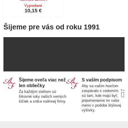
Vypredané
10,15 €
Šijeme pre vás od roku 1991
Šijeme oveľa viac než
S vaším podpisom
len obliečky
Aby sa vašim hosťom
zaspávalo s vedomím, že
Za každým stehom sú
sú tam, kde majú byť,
šikovné ruky našich verných
pripomenieme im vaše
šičiek a srdce rodinnej firmy.
meno v podobe štýlovej
výšivky.