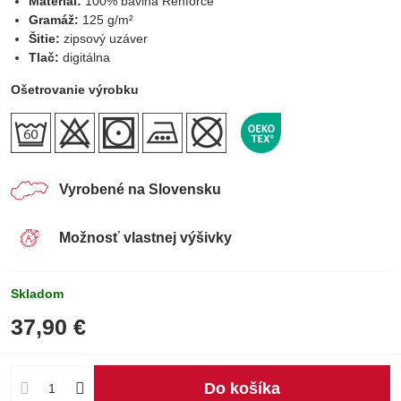
Materiál:
100% bavlna Renforce
Gramáž:
125 g/m²
Šitie:
zipsový uzáver
Tlač:
digitálna
Ošetrovanie výrobku
Vyrobené na Slovensku
Možnosť vlastnej výšivky
Skladom
37,90 €
Do košíka