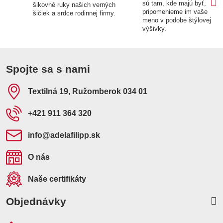
sú tam, kde majú byť,
šikovné ruky našich verných
pripomenieme im vaše
šičiek a srdce rodinnej firmy.
meno v podobe štýlovej
výšivky.
Spojte sa s nami
Textilná 19, Ružomberok 034 01
+421 911 364 320
info​@adelafilipp​.sk
O nás
Naše certifikáty
Objednávky