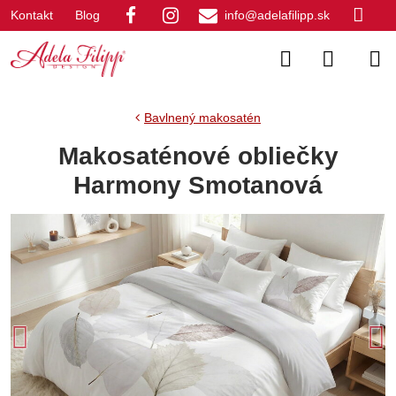
Kontakt
Blog
info@adelafilipp.sk
Bavlnený makosatén
Makosaténové obliečky
Harmony Smotanová