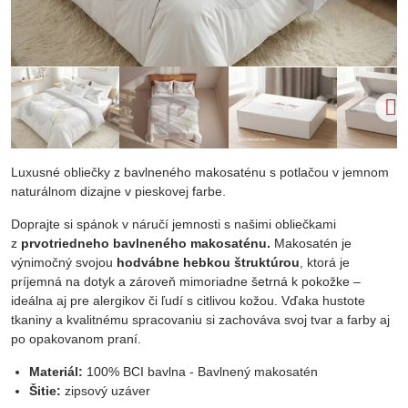
Luxusné obliečky z bavlneného makosaténu s potlačou v jemnom
naturálnom dizajne v pieskovej farbe.
Doprajte si spánok v náručí jemnosti s našimi obliečkami
z
prvotriedneho bavlneného makosaténu.
Makosatén je
výnimočný svojou
hodvábne hebkou štruktúrou
, ktorá je
príjemná na dotyk a zároveň mimoriadne šetrná k pokožke –
ideálna aj pre alergikov či ľudí s citlivou kožou. Vďaka hustote
tkaniny a kvalitnému spracovaniu si zachováva svoj tvar a farby aj
po opakovanom praní.
Materiál:
100% BCI bavlna - Bavlnený makosatén
Šitie:
zipsový uzáver