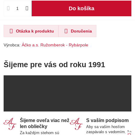
Do košíka
Otázka k produktu
Doručenia
Výrobca:
Áčko a.s. Ružomberok - Rybárpole
Šijeme pre vás od roku 1991
Šijeme oveľa viac než
S vaším podpisom
len obliečky
Aby sa vašim hosťom
zaspávalo s vedomím, že
Za každým stehom sú