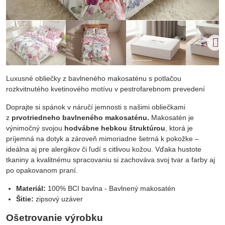
Luxusné obliečky z bavlneného makosaténu s potlačou
rozkvitnutého kvetinového motívu v pestrofarebnom prevedení
Doprajte si spánok v náručí jemnosti s našimi obliečkami
z
prvotriedneho bavlneného makosaténu.
Makosatén je
výnimočný svojou
hodvábne hebkou štruktúrou
, ktorá je
príjemná na dotyk a zároveň mimoriadne šetrná k pokožke –
ideálna aj pre alergikov či ľudí s citlivou kožou. Vďaka hustote
tkaniny a kvalitnému spracovaniu si zachováva svoj tvar a farby aj
po opakovanom praní.
Materiál:
100% BCI bavlna - Bavlnený makosatén
Šitie:
zipsový uzáver
Ošetrovanie výrobku