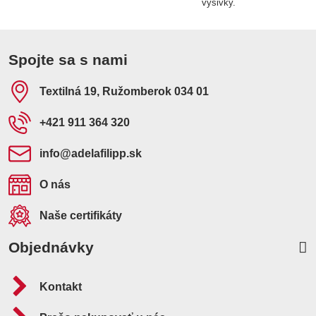
výšivky.
Spojte sa s nami
Textilná 19, Ružomberok 034 01
+421 911 364 320
info​@adelafilipp​.sk
O nás
Naše certifikáty
Objednávky
Kontakt