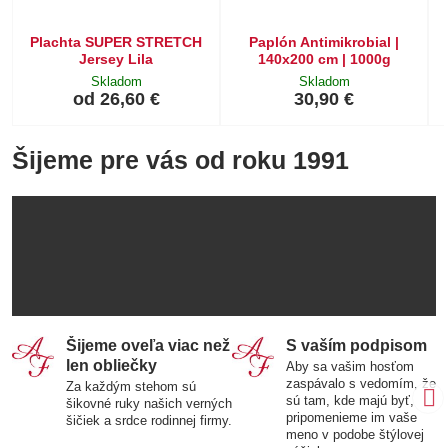
Plachta SUPER STRETCH
Paplón Antimikrobial |
Jersey Lila
140x200 cm | 1000g
Skladom
Skladom
od 26,60 €
30,90 €
Šijeme pre vás od roku 1991
Šijeme oveľa viac než
S vaším podpisom
len obliečky
Aby sa vašim hosťom
zaspávalo s vedomím, že
Za každým stehom sú
sú tam, kde majú byť,
šikovné ruky našich verných
pripomenieme im vaše
šičiek a srdce rodinnej firmy.
meno v podobe štýlovej