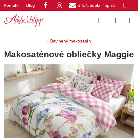
Kontakt
Blog
info@adelafilipp.sk
Bavlnený makosatén
Makosaténové obliečky Maggie