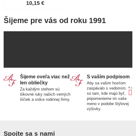
10,15 €
Šijeme pre vás od roku 1991
Šijeme oveľa viac než
S vaším podpisom
len obliečky
Aby sa vašim hosťom
zaspávalo s vedomím, že
Za každým stehom sú
sú tam, kde majú byť,
šikovné ruky našich verných
pripomenieme im vaše
šičiek a srdce rodinnej firmy.
meno v podobe štýlovej
výšivky.
Spojte sa s nami