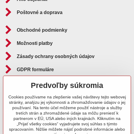
Poštovné a doprava
Obchodné podmienky
Možnosti platby
Zásady ochrany osobných údajov
GDPR formuláre
Reklamačný poriadok
Predvoľby súkromia
Cookies používame na zlepšenie vašej návštevy tejto webovej
Sledujte nás aj na:
stránky, analýzu jej výkonnosti a zhromažďovanie údajov o jej
používaní. Na tento účel môžeme použiť nástroje a služby
Facebook
Instagram
Blog
tretích strán a zhromaždené údaje sa môžu preniesť k
partnerom v EÚ, USA alebo iných krajinách. Kliknutím na
„Prijať všetky cookies“ vyjadrujete svoj súhlas s týmto
spracovaním. Nižšie môžete nájsť podrobné informácie alebo