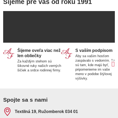
Šijeme pre vás od roku 1991
Šijeme oveľa viac než
S vaším podpisom
len obliečky
Aby sa vašim hosťom
zaspávalo s vedomím, že
Za každým stehom sú
sú tam, kde majú byť,
šikovné ruky našich verných
pripomenieme im vaše
šičiek a srdce rodinnej firmy.
meno v podobe štýlovej
výšivky.
Spojte sa s nami
Textilná 19, Ružomberok 034 01