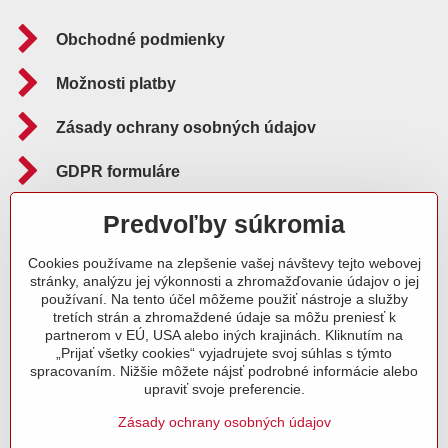
Obchodné podmienky
Možnosti platby
Zásady ochrany osobných údajov
GDPR formuláre
Reklamačný poriadok
Predvoľby súkromia
Cookies používame na zlepšenie vašej návštevy tejto webovej
Sledujte nás aj na:
stránky, analýzu jej výkonnosti a zhromažďovanie údajov o jej
používaní. Na tento účel môžeme použiť nástroje a služby
Facebook
Instagram
Blog
tretích strán a zhromaždené údaje sa môžu preniesť k
partnerom v EÚ, USA alebo iných krajinách. Kliknutím na
„Prijať všetky cookies“ vyjadrujete svoj súhlas s týmto
spracovaním. Nižšie môžete nájsť podrobné informácie alebo
upraviť svoje preferencie.
Zásady ochrany osobných údajov