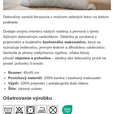
Dekoračný vankúš Amazonia s motívom zelených listov na bielom
podklade.
Dodajte svojmu interiéru nádych noblesy a jemnosti s týmto
štýlovým dekoračným vankúšikom. Obliečka je vyrobená z
príjemného a kvalitného
bavlneného makosaténu
, ktorý sa
vyznačuje hebkosťou, jemným leskom a dlhodobou odolnosťou.
Vankúšik je plnený nadýchanou výplňou, vďaka ktorej
pôsobí
objemne a pohodlne
– ideálny ako dekoračný prvok na
posteľ, pohovku či kreslo.
Rozmer:
45x45 cm
Povrchový materiál:
100% bavlna | bavlnený makosatén
Výplň:
100% polyester | antialergické duté vlákno
Šitie:
zipsový uzáver
Ošetrovanie výrobku