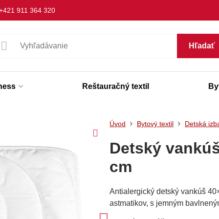
+421 911 364 320
Hľadať
lness
Reštauračný textil
Byt
Úvod
Bytový textil
Detská izb
Detský vankúš
cm
Antialergický detský vankúš 40
astmatikov, s jemným bavlnen