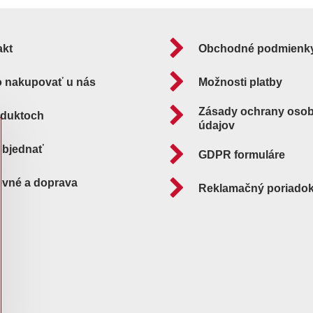
akt
Obchodné podmienk
o nakupovať u nás
Možnosti platby
Zásady ochrany oso
oduktoch
údajov
objednať
GDPR formuláre
ovné a doprava
Reklamačný poriado