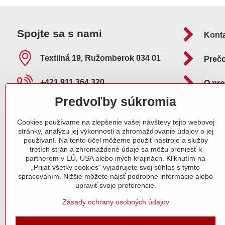
Spojte sa s nami
Kont
Textilná 19, Ružomberok 034 01
Preč
+421 911 364 320
O pr
Predvoľby súkromia
info​@adelafilipp​.sk
Ako 
Cookies používame na zlepšenie vašej návštevy tejto webovej
O nás
stránky, analýzu jej výkonnosti a zhromažďovanie údajov o jej
Pošt
používaní. Na tento účel môžeme použiť nástroje a služby
tretích strán a zhromaždené údaje sa môžu preniesť k
Naše certifikáty
partnerom v EÚ, USA alebo iných krajinách. Kliknutím na
„Prijať všetky cookies“ vyjadrujete svoj súhlas s týmto
spracovaním. Nižšie môžete nájsť podrobné informácie alebo
Objednávky
upraviť svoje preferencie.
Stav objednávky
Zásady ochrany osobných údajov