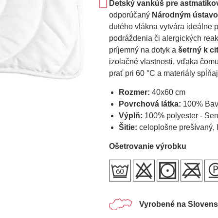
Detský vankúš pre astmatikov
odporúčaný
Národným ústavom
dutého vlákna vytvára ideálne 
podráždenia či alergických reak
príjemný na dotyk a
šetrný k ci
izolačné vlastnosti, vďaka čom
prať pri 60 °C a materiály sp
Rozmer:
40x60 cm
Povrchová látka:
100% Bavln
Výplň:
100% polyester - Sens
Šitie:
celoplošne prešívaný,
Ošetrovanie výrobku
Vyrobené na Sloven