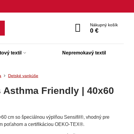
Nákupný košík
0 €
ový textil
Nepremokavý textil
a
Detské vankúše
 Asthma Friendly | 40x60
×60 cm so špeciálnou výplňou Sensifil®, vhodný pre
ým poťahom a certifikáciou OEKO-TEX®.