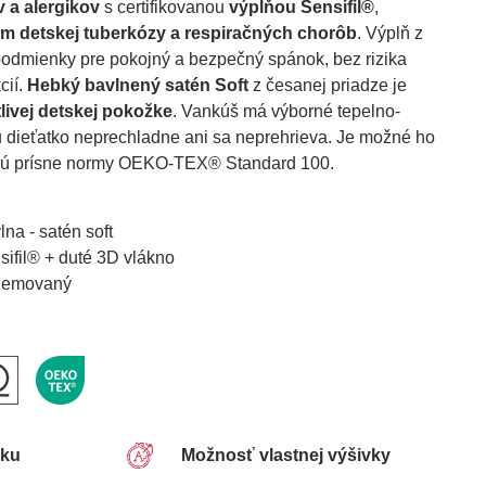
 a alergikov
s certifikovanou
výplňou Sensifil®
,
 detskej tuberkózy a respiračných chorôb
. Výplň z
podmienky pre pokojný a bezpečný spánok, bez rizika
cií.
Hebký bavlnený satén Soft
z česanej priadze je
tlivej detskej pokožke
. Vankúš má výborné tepelno-
u dieťatko neprechladne ani sa neprehrieva. Je možné ho
ĺňajú prísne normy OEKO-TEX® Standard 100.
a - satén soft
ifil® + duté 3D vlákno
 lemovaný
sku
Možnosť vlastnej výšivky