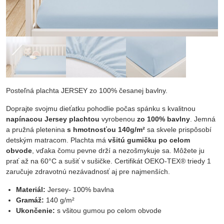
Posteľná plachta JERSEY zo 100% česanej bavlny.
Doprajte svojmu dieťatku pohodlie počas spánku s kvalitnou
napínacou Jersey plachtou
vyrobenou
zo 100% bavlny
. Jemná
a pružná pletenina
s hmotnosťou 140g/m²
sa skvele prispôsobí
detským matracom. Plachta má
všitú gumičku po celom
obvode
, vďaka čomu pevne drží a nezošmykuje sa. Môžete ju
prať až na 60°C a sušiť v sušičke. Certifikát OEKO-TEX® triedy 1
zaručuje zdravotnú nezávadnosť aj pre najmenších.
Materiál:
Jersey- 100% bavlna
Gramáž:
140 g/m²
Ukončenie:
s všitou gumou po celom obvode