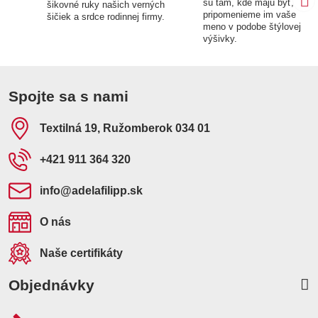
sú tam, kde majú byť,
šikovné ruky našich verných
pripomenieme im vaše
šičiek a srdce rodinnej firmy.
meno v podobe štýlovej
výšivky.
Spojte sa s nami
Textilná 19, Ružomberok 034 01
+421 911 364 320
info​@adelafilipp​.sk
O nás
Naše certifikáty
Objednávky