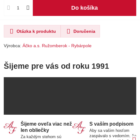
Do košíka
Otázka k produktu
Doručenia
Výrobca:
Áčko a.s. Ružomberok - Rybárpole
Šijeme pre vás od roku 1991
Šijeme oveľa viac než
S vaším podpisom
len obliečky
Aby sa vašim hosťom
zaspávalo s vedomím, že
Za každým stehom sú