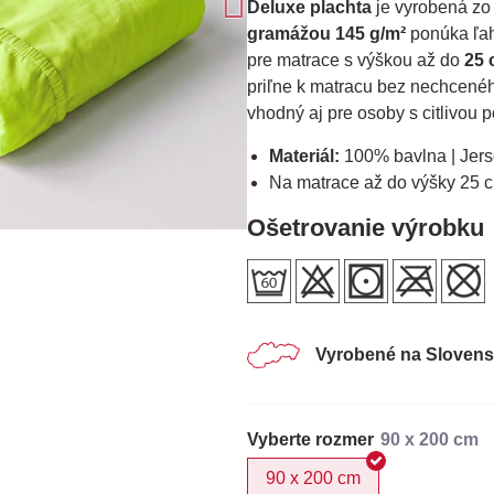
Deluxe plachta
je vyrobená z
gramážou 145 g/m²
ponúka ľahk
pre matrace s výškou až do
25 
priľne k matracu bez nechcenéh
vhodný aj pre osoby s citlivou 
Materiál:
100% bavlna | Jers
Na matrace až do výšky 25 c
Ošetrovanie výrobku
Vyrobené na Sloven
Vyberte rozmer
90 x 200 cm