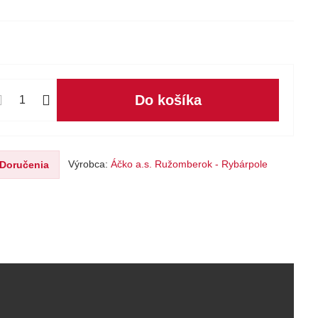
Do košíka
Výrobca:
Áčko a.s. Ružomberok - Rybárpole
Doručenia