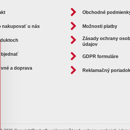
akt
Obchodné podmienk
o nakupovať u nás
Možnosti platby
Zásady ochrany oso
oduktoch
údajov
objednať
GDPR formuláre
ovné a doprava
Reklamačný poriado