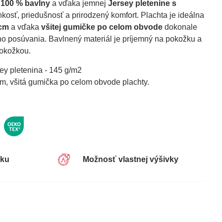
o
100 % bavlny
a vďaka jemnej
Jersey pletenine s
osť, priedušnosť a prirodzený komfort. Plachta je ideálna
cm
a vďaka
všitej gumičke po celom obvode
dokonale
o posúvania. Bavlnený materiál je príjemný na pokožku a
pokožkou.
ey pletenina - 145 g/m2
m, všitá gumička po celom obvode plachty.
sku
Možnosť vlastnej výšivky