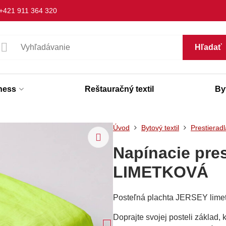
+421 911 364 320
Hľadať
lness
Reštauračný textil
Byt
Úvod
Bytový textil
Prestieradl
Napínacie pre
LIMETKOVÁ
Posteľná plachta JERSEY limet
Doprajte svojej posteli základ, 