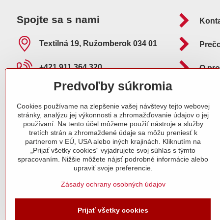
Spojte sa s nami
Kont
Textilná 19, Ružomberok 034 01
Preč
+421 911 364 320
O pr
Predvoľby súkromia
info​@adelafilipp​.sk
Ako 
Cookies používame na zlepšenie vašej návštevy tejto webovej
O nás
Pošt
stránky, analýzu jej výkonnosti a zhromažďovanie údajov o jej
používaní. Na tento účel môžeme použiť nástroje a služby
tretích strán a zhromaždené údaje sa môžu preniesť k
Naše certifikáty
partnerom v EÚ, USA alebo iných krajinách. Kliknutím na
„Prijať všetky cookies“ vyjadrujete svoj súhlas s týmto
spracovaním. Nižšie môžete nájsť podrobné informácie alebo
Objednávky
upraviť svoje preferencie.
Stav objednávky
Zásady ochrany osobných údajov
Prijať všetky cookies