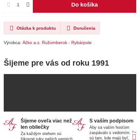
Do košíka
Otázka k produktu
Doručenia
Výrobca:
Áčko a.s. Ružomberok - Rybárpole
Šijeme pre vás od roku 1991
Šijeme oveľa viac než
S vaším podpisom
len obliečky
Aby sa vašim hosťom
zaspávalo s vedomím, že
Za každým stehom sú
sú tam, kde majú byť,
šikovné ruky našich verných