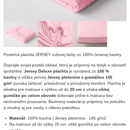
Posteľná plachta JERSEY ružovej farby zo 100% česanej bavlny.
Doprajte svojej posteli základ, ktorý je príjemný na dotyk a zároveň
spoľahlivý.
Jersey Deluxe plachta
je vyrobená zo
100 %
bavlny
a vďaka jemnej
Jersey pletenine s gramážou 145
g/m²
ponúka ľahkosť, priedušnosť a prirodzený komfort. Plachta je
ideálna pre matrace s výškou až do
25 cm
a vďaka
všitej
gumičke po celom obvode
dokonale priľne k matracu bez
nechceného posúvania. Bavlnený materiál je príjemný na pokožku
a vhodný aj pre osoby s citlivou pokožkou.
Materiál:
100% bavlna | Jersey pletenina - 145 g/m2
Na matrace až do výšky 25 cm, všitá gumička po celom obvode