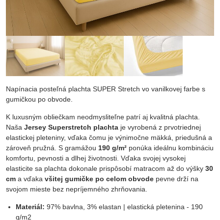
Napínacia posteľná plachta SUPER Stretch vo vanilkovej farbe s
gumičkou po obvode.
K luxusným obliečkam neodmysliteľne patrí aj kvalitná plachta.
Naša
Jersey Superstretch plachta
je vyrobená z prvotriednej
elastickej pleteniny, vďaka čomu je výnimočne mäkká, priedušná a
zároveň pružná. S gramážou
190 g/m²
ponúka ideálnu kombináciu
komfortu, pevnosti a dlhej životnosti. Vďaka svojej vysokej
elasticite sa plachta dokonale prispôsobí matracom až do výšky
30
cm
a vďaka
všitej gumičke po celom obvode
pevne drží na
svojom mieste bez nepríjemného zhrňovania.
Materiál:
97% bavlna, 3% elastan | elastická pletenina - 190
g/m2