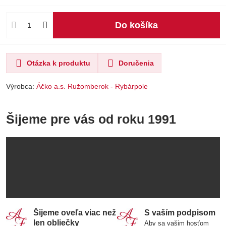
Do košíka
Otázka k produktu
Doručenia
Výrobca:
Áčko a.s. Ružomberok - Rybárpole
Šijeme pre vás od roku 1991
Šijeme oveľa viac než
S vaším podpisom
len obliečky
Aby sa vašim hosťom