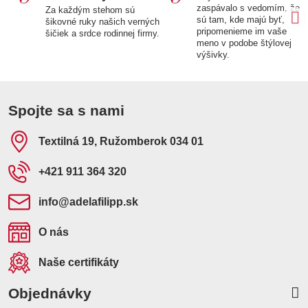
zaspávalo s vedomím, že
Za každým stehom sú
sú tam, kde majú byť,
šikovné ruky našich verných
pripomenieme im vaše
šičiek a srdce rodinnej firmy.
meno v podobe štýlovej
výšivky.
Spojte sa s nami
Textilná 19, Ružomberok 034 01
+421 911 364 320
info​@adelafilipp​.sk
O nás
Naše certifikáty
Objednávky