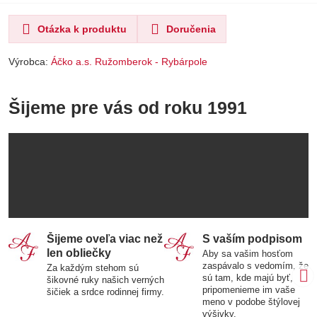
Otázka k produktu
Doručenia
Výrobca:
Áčko a.s. Ružomberok - Rybárpole
Šijeme pre vás od roku 1991
Šijeme oveľa viac než
S vaším podpisom
len obliečky
Aby sa vašim hosťom
zaspávalo s vedomím, že
Za každým stehom sú
sú tam, kde majú byť,
šikovné ruky našich verných
pripomenieme im vaše
šičiek a srdce rodinnej firmy.
meno v podobe štýlovej
výšivky.