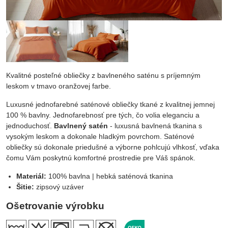
Kvalitné posteľné obliečky z bavlneného saténu s príjemným
leskom v tmavo oranžovej farbe.
Luxusné jednofarebné saténové obliečky tkané z kvalitnej jemnej
100 % bavlny. Jednofarebnosť pre tých, čo volia eleganciu a
jednoduchosť.
Bavlnený satén
- luxusná bavlnená tkanina s
vysokým leskom a dokonale hladkým povrchom. Saténové
obliečky sú dokonale priedušné a výborne pohlcujú vlhkosť, vďaka
čomu Vám poskytnú komfortné prostredie pre Váš spánok.
Materiál:
100% bavlna | hebká saténová tkanina
Šitie:
zipsový uzáver
Ošetrovanie výrobku