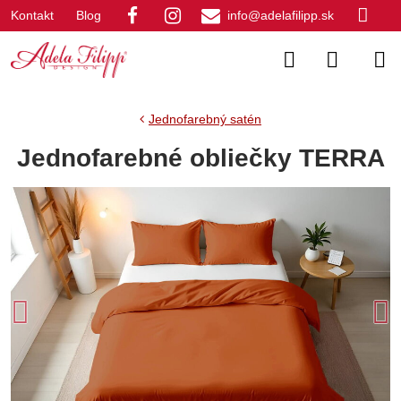
Kontakt
Blog
info@adelafilipp.sk
Jednofarebný satén
Jednofarebné obliečky TERRA